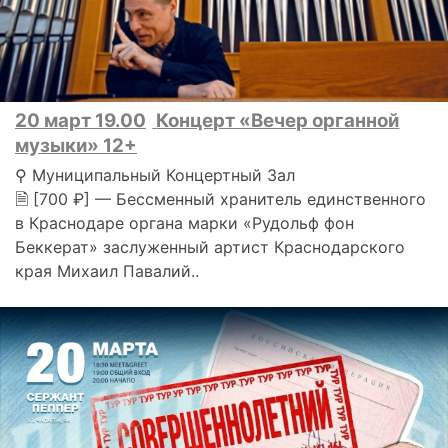
20 март 19.00
Концерт «Вечер органной
музыки» 12+
⚲ Муниципальный Концертный Зал
🗎 [700 ₽] — Бессменный хранитель единственного
в Краснодаре органа марки «Рудольф фон
Беккерат» заслуженный артист Краснодарского
края Михаил Павалий..