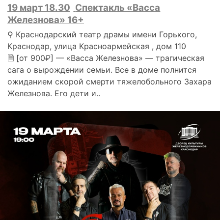
19 март 18.30
Спектакль «Васса
Железнова» 16+
⚲ Краснодарский театр драмы имени Горького,
Краснодар, улица Красноармейская , дом 110
🗎 [от 900₽] — «Васса Железнова» — трагическая
сага о вырождении семьи. Все в доме полнится
ожиданием скорой смерти тяжелобольного Захара
Железнова. Его дети и..