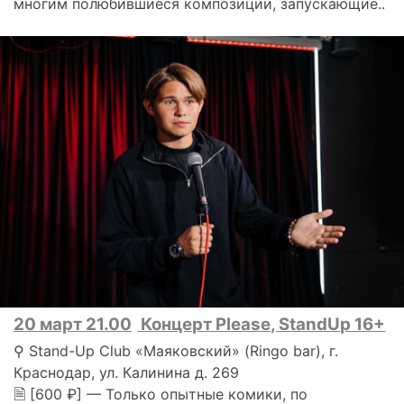
многим полюбившиеся композиции, запускающие..
20 март 21.00
Концерт Please, StandUp 16+
⚲ Stand-Up Club «Маяковский» (Ringo bar), г.
Краснодар, ул. Калинина д. 269
🗎 [600 ₽] — Только опытные комики, по