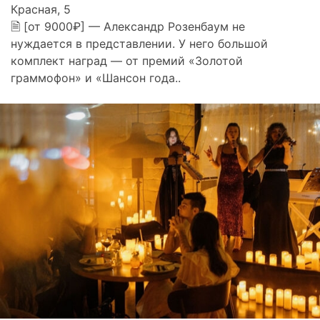
Красная, 5
🗎 [от 9000₽] — Александр Розенбаум не
нуждается в представлении. У него большой
комплект наград — от премий «Золотой
граммофон» и «Шансон года..