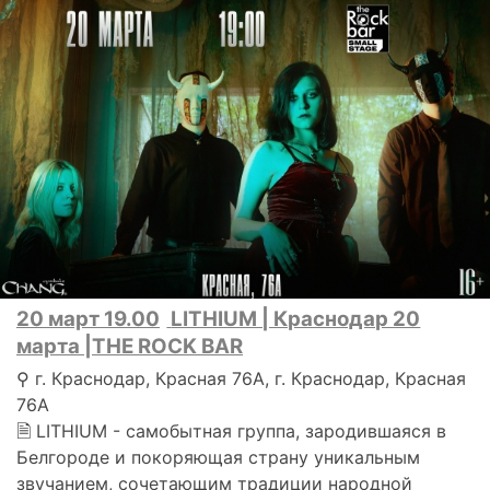
20 март 19.00
LITHIUM | Краснодар 20
марта |THE ROCK BAR
⚲ г. Краснодар, Красная 76А, г. Краснодар, Красная
76А
🗎 LITHIUM - самобытная группа, зародившаяся в
Белгороде и покоряющая страну уникальным
звучанием, сочетающим традиции народной