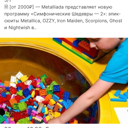
5/1
🗎 [от 2000₽] — Metalliada представляет новую
программу «Симфонические Шедевры — 2»: эпик-
сюиты Metallica, OZZY, Iron Maiden, Scorpions, Ghost
и Nightwish в..