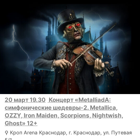
20 март 19.30
Концерт «MetalliadA:
симфонические шедевры-2. Metallica,
OZZY, Iron Maiden, Scorpions, Nightwish,
Ghost» 12+
⚲ Кроп Arena Краснодар, г. Краснодар, ул. Путевая