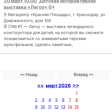
20 март 10.00
Детская интерактивная
выставка «Легоу» 0+
⚲ Мегацентр «Красная Площадь», г. Краснодар, ул.
Дзержинского, дом 100
🗎 [749 ₽] — Легоу — выставка легендарного
конструктора для детей, на которой вы сможете
познакомиться со знаменитыми героями
мультфильмов, сделать памятные..
<< Назад
Вперёд >>
<<
март 2026
>>
1
2
3
4
5
6
7
8
9
10
11
12
13
14
15