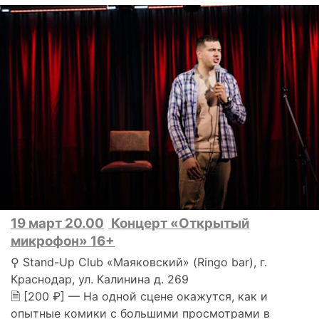
19 март 20.00
Концерт «Открытый
микрофон» 16+
⚲ Stand-Up Club «Маяковский» (Ringo bar), г.
Краснодар, ул. Калинина д. 269
🗎 [200 ₽] — На одной сцене окажутся, как и
опытные комики с большими просмотрами в