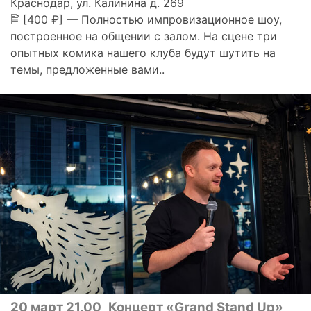
Краснодар, ул. Калинина д. 269
🗎 [400 ₽] — Полностью импровизационное шоу,
построенное на общении с залом. На сцене три
опытных комика нашего клуба будут шутить на
темы, предложенные вами..
20 март 21.00
Концерт «Grand Stand Up»