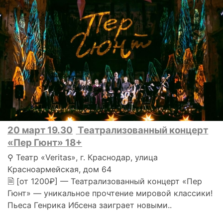
20 март 19.30
Театрализованный концерт
«Пер Гюнт» 18+
⚲ Театр «Veritas», г. Краснодар, улица
Красноармейская, дом 64
🗎 [от 1200₽] — Театрализованный концерт «Пер
Гюнт» — уникальное прочтение мировой классики!
Пьеса Генрика Ибсена заиграет новыми..