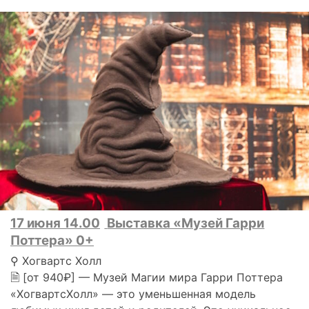
17 июня 14.00
Выставка «Музей Гарри
Поттера» 0+
⚲ Хогвартс Холл
🗎 [от 940₽] — Музей Магии мира Гарри Поттера
«ХогвартсХолл» — это уменьшенная модель