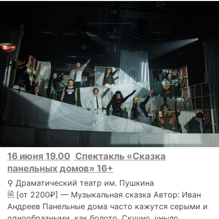
16 июня 19.00
Спектакль «Сказка
панельных домов» 16+
⚲ Драматический театр им. Пушкина
🗎 [от 2200₽] — Музыкальная сказка Автор: Иван
Андреев Панельные дома часто кажутся серыми и
однообразными, как болото. Скучно, уныло,