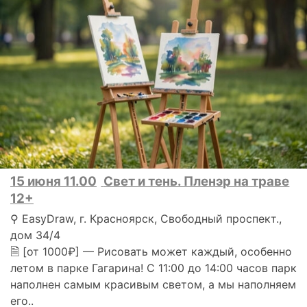
15 июня 11.00
Свет и тень. Пленэр на траве
12+
⚲ EasyDraw, г. Красноярск, Свободный проспект.,
дом 34/4
🗎 [от 1000₽] — Рисовать может каждый, особенно
летом в парке Гагарина! С 11:00 до 14:00 часов парк
наполнен самым красивым светом, а мы наполняем
его..