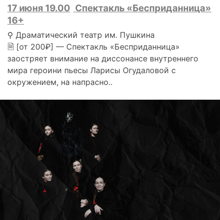
17 июня 19.00
Спектакль «Бесприданница»
16+
⚲ Драматический театр им. Пушкина
🗎 [от 200₽] — Спектакль «Бесприданница»
заостряет внимание на диссонансе внутреннего
мира героини пьесы Ларисы Огудаловой с
окружением, на напрасно..