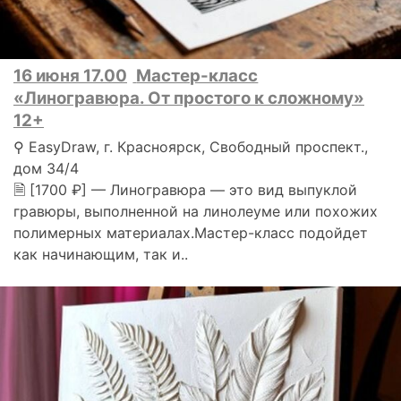
16 июня 17.00
Мастер-класс
«Линогравюра. От простого к сложному»
12+
⚲ EasyDraw, г. Красноярск, Свободный проспект.,
дом 34/4
🗎 [1700 ₽] — Линогравюра — это вид выпуклой
гравюры, выполненной на линолеуме или похожих
полимерных материалах.Мастер-класс подойдет
как начинающим, так и..