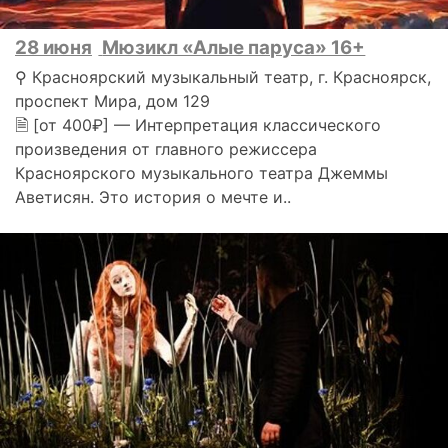
28 июня
Мюзикл «Алые паруса» 16+
⚲ Красноярский музыкальный театр, г. Красноярск,
проспект Мира, дом 129
🗎 [от 400₽] — Интерпретация классического
произведения от главного режиссера
Красноярского музыкального театра Джеммы
Аветисян. Это история о мечте и..