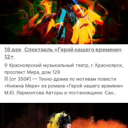
18 дек
Спектакль «Герой нашего времени»
12+
⚲ Красноярский музыкальный театр, г. Красноярск,
проспект Мира, дом 129
🗎 [от 350₽] — Техно-драма по мотивам повести
«Княжна Мери» из романа «Герой нашего времени»
М.Ю. Лермонтова Авторы и постановщики: Сан..