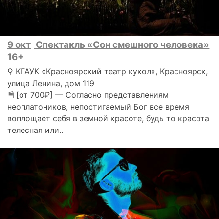
9 окт
Спектакль «Сон смешного человека»
16+
⚲ КГАУК «Красноярский театр кукол», Красноярск,
улица Ленина, дом 119
🗎 [от 700₽] — Согласно представлениям
неоплатоников, непостигаемый Бог все время
воплощает себя в земной красоте, будь то красота
телесная или..