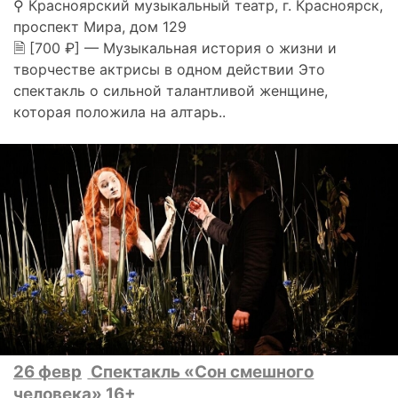
⚲ Красноярский музыкальный театр, г. Красноярск,
проспект Мира, дом 129
🗎 [700 ₽] — Музыкальная история о жизни и
творчестве актрисы в одном действии Это
спектакль о сильной талантливой женщине,
которая положила на алтарь..
26 февр
Спектакль «Сон смешного
человека» 16+