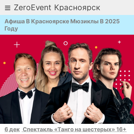
≡
ZeroEvent
Красноярск
Афиша В Красноярске Мюзиклы В 2025
Году
6 дек
Спектакль «Танго на шестерых» 16+