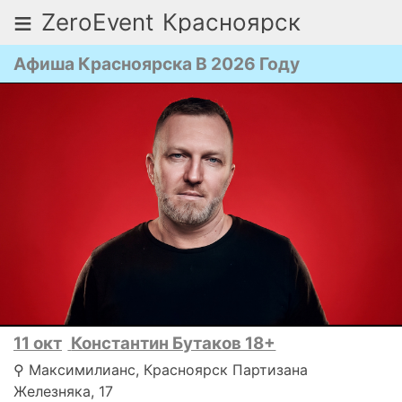
≡
ZeroEvent
Красноярск
Афиша Красноярска В 2026 Году
11 окт
Константин Бутаков 18+
⚲ Максимилианс, Красноярск ​Партизана
Железняка, 17