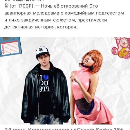
🗎 [от 1700₽] — Ночь её откровений Это
авантюрная мелодрама с комедийным подтекстом
и лихо закрученным сюжетом, практически
детективная история, которая..
24 сент
Концерт группы «Cream Soda» 16+