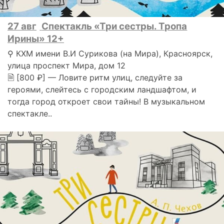
27 авг
Спектакль «Три сестры. Тропа
Ирины» 12+
⚲ КХМ имени В.И Сурикова (на Мира), Красноярск,
улица проспект Мира, дом 12
🗎 [800 ₽] — Ловите ритм улиц, следуйте за
героями, слейтесь с городским ландшафтом, и
тогда город откроет свои тайны! В музыкальном
спектакле..