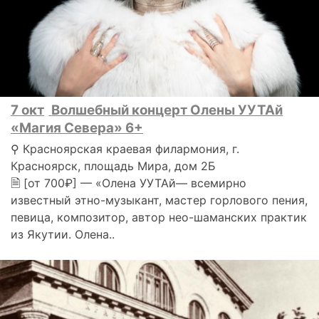
7 окт
Волшебный концерт Олены УУТАй
«Магия Севера» 6+
⚲ Красноярская краевая филармония, г.
Красноярск, площадь Мира, дом 2Б
🗎 [от 700₽] — «Олена УУТАй— всемирно
известный этно-музыкант, мастер горлового пения,
певица, композитор, автор нео-шаманских практик
из Якутии. Олена..