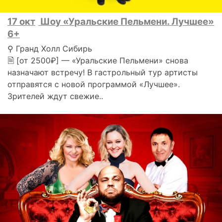
17 окт
Шоу «Уральские Пельмени. Лучшее»
6+
⚲ Гранд Холл Сибирь
🗎 [от 2500₽] — «Уральские Пельмени» снова
назначают встречу! В гастрольный тур артисты
отправятся с новой программой «Лучшее».
Зрителей ждут свежие..