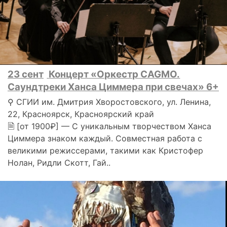
23 сент
Концерт «Оркестр CAGMO.
Саундтреки Ханса Циммера при свечах» 6+
⚲ СГИИ им. Дмитрия Хворостовского, ул. Ленина,
22, Красноярск, Красноярский край
🗎 [от 1900₽] — С уникальным творчеством Ханса
Циммера знаком каждый. Совместная работа с
великими режиссерами, такими как Кристофер
Нолан, Ридли Скотт, Гай..