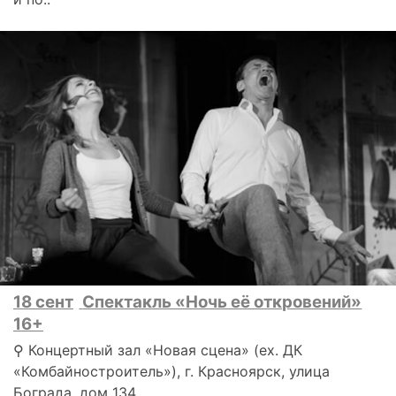
18 сент
Спектакль «Ночь её откровений»
16+
⚲ Концертный зал «Новая сцена» (ex. ДК
«Комбайностроитель»), г. Красноярск, улица
Бограда, дом 134