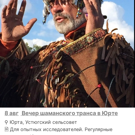
8 авг
Вечер шаманского транса в Юрте
⚲ Юрта, Устюгский сельсовет
🗎 Для опытных исследователей. Регулярные