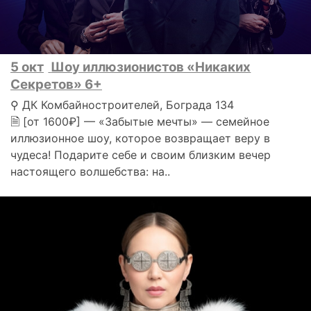
5 окт
Шоу иллюзионистов «Никаких
Секретов» 6+
⚲ ДК Комбайностроителей, Бограда 134
🗎 [от 1600₽] — «Забытые мечты» — семейное
иллюзионное шоу, которое возвращает веру в
чудеса! Подарите себе и своим близким вечер
настоящего волшебства: на..