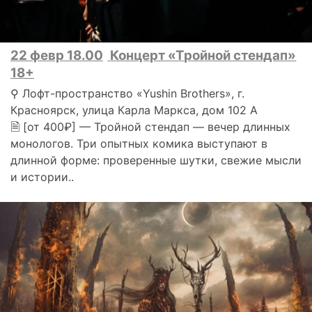
22 февр 18.00
Концерт «Тройной стендап»
18+
⚲ Лофт-пространство «Yushin Brothers», г.
Красноярск, улица Карла Маркса, дом 102 А
🗎 [от 400₽] — Тройной стендап — вечер длинных
монологов. Три опытных комика выступают в
длинной форме: проверенные шутки, свежие мысли
и истории..