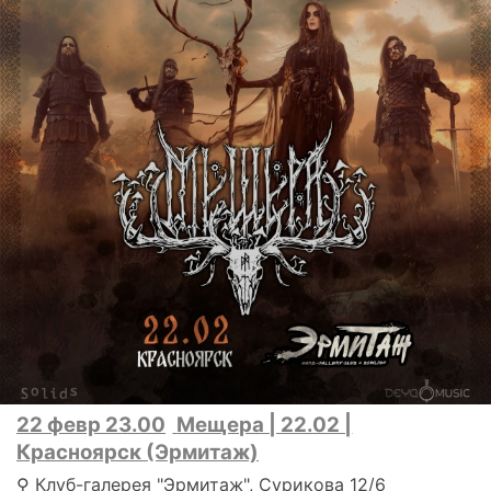
22 февр 23.00
Мещера | 22.02 |
Красноярск (Эрмитаж)
⚲ Клуб-галерея "Эрмитаж", Сурикова 12/6