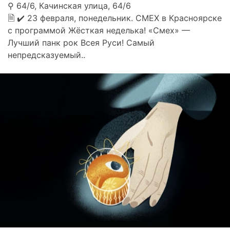
⚲ 64/6, Качинская улица, 64/6
🗎 ✔ 23 февраля, понедельник. СМЕХ в Красноярске
с программой Жёсткая неделька! «Смех» —
Лучший панк рок Всея Руси! Самый
непредсказуемый..