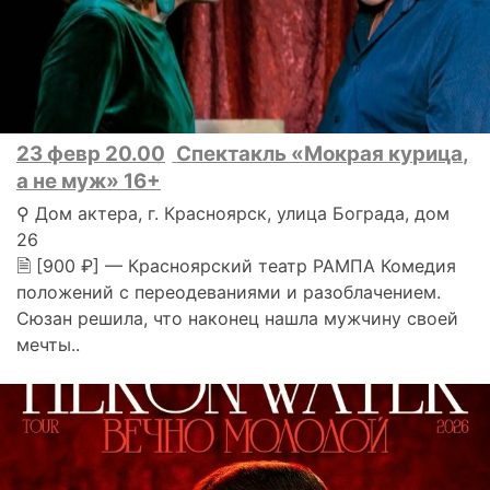
23 февр 20.00
Спектакль «Мокрая курица,
а не муж» 16+
⚲ Дом актера, г. Красноярск, улица Бограда, дом
26
🗎 [900 ₽] — Красноярский театр РАМПА Комедия
положений с переодеваниями и разоблачением.
Сюзан решила, что наконец нашла мужчину своей
мечты..