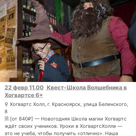
22 февр 11.00
Квест-Школа Волшебника в
Хогвартсе 6+
⚲ Хогвартс Холл, г. Красноярск, улица Белинского,
8
🗎 [от 840₽] — Новогодняя Школа магии Хогвартс
ждёт своих учеников. Уроки в ХогвартсХолле —
это не учеба, чтобы получить «отлично». Наша