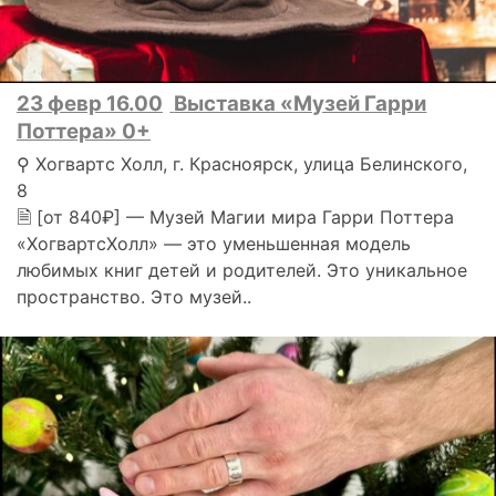
23 февр 16.00
Выставка «Музей Гарри
Поттера» 0+
⚲ Хогвартс Холл, г. Красноярск, улица Белинского,
8
🗎 [от 840₽] — Музей Магии мира Гарри Поттера
«ХогвартсХолл» — это уменьшенная модель
любимых книг детей и родителей. Это уникальное
пространство. Это музей..