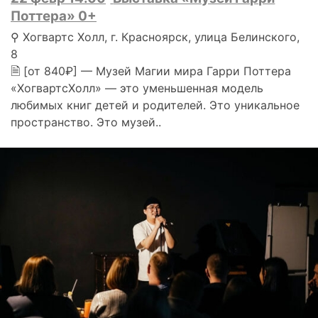
Поттера» 0+
⚲ Хогвартс Холл, г. Красноярск, улица Белинского,
8
🗎 [от 840₽] — Музей Магии мира Гарри Поттера
«ХогвартсХолл» — это уменьшенная модель
любимых книг детей и родителей. Это уникальное
пространство. Это музей..