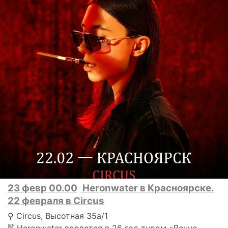
23 февр 00.00
Heronwater в Красноярске.
22 февраля в Circus
⚲ Circus, Высотная 35а/1
🗎 Heronwater ворвется в 26 год туром «Вечно