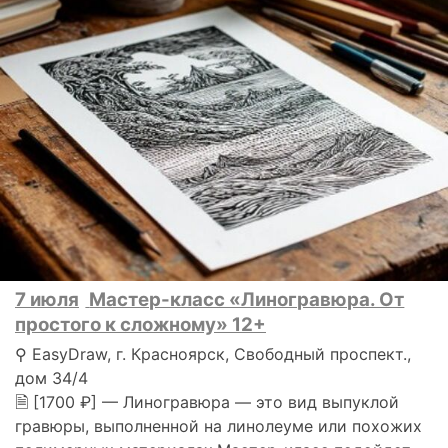
7 июля
Мастер-класс «Линогравюра. От
простого к сложному» 12+
⚲ EasyDraw, г. Красноярск, Свободный проспект.,
дом 34/4
🗎 [1700 ₽] — Линогравюра — это вид выпуклой
гравюры, выполненной на линолеуме или похожих