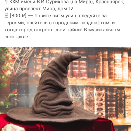
⚲ КХМ имени В.И Сурикова (на Мира), Красноярск,
улица проспект Мира, дом 12
🗎 [800 ₽] — Ловите ритм улиц, следуйте за
героями, слейтесь с городским ландшафтом, и
тогда город откроет свои тайны! В музыкальном
спектакле..