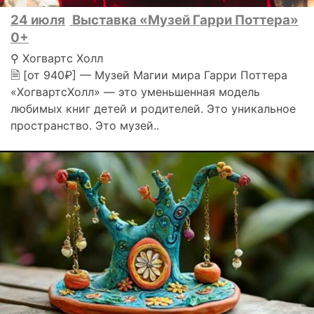
24 июля
Выставка «Музей Гарри Поттера»
0+
⚲ Хогвартс Холл
🗎 [от 940₽] — Музей Магии мира Гарри Поттера
«ХогвартсХолл» — это уменьшенная модель
любимых книг детей и родителей. Это уникальное
пространство. Это музей..