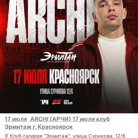
17 июля
ARCHI (АРЧИ) 17 июля клуб
Эрмитаж г. Красноярск
⚲ Клуб-галерея "Эрмитаж", улица Сурикова, 12/6