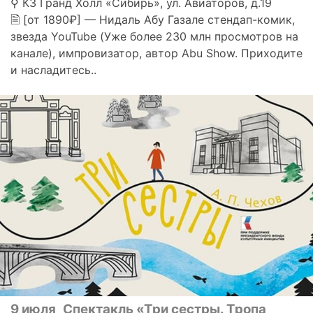
⚲ КЗ Гранд Холл «Сибирь», ул. Авиаторов, д.19
🗎 [от 1890₽] — Нидаль Абу Газале стендап-комик,
звезда YouTube (Уже более 230 млн просмотров на
канале), импровизатор, автор Abu Show. Приходите
и насладитесь..
9 июля
Спектакль «Три сестры. Тропа