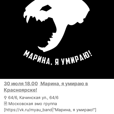
30 июля 18.00
Марина, я умираю в
Красноярске!
⚲ 64/6, Качинская ул., 64/6
🗎 Московская эмо группа
[https://vk.ru/myau_band|"Марина, я умираю!"]