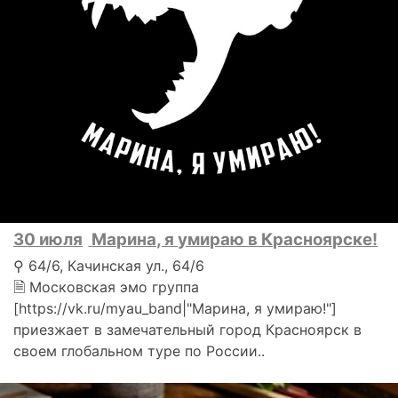
30 июля
Марина, я умираю в Красноярске!
⚲ 64/6, Качинская ул., 64/6
🗎 Московская эмо группа
[https://vk.ru/myau_band|"Марина, я умираю!"]
приезжает в замечательный город Красноярск в
своем глобальном туре по России..