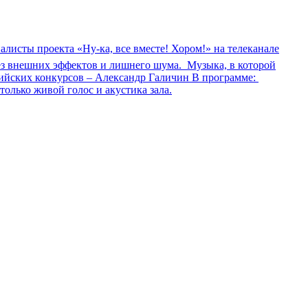
исты проекта «Ну-ка, все вместе! Хором!» на телеканале
без внешних эффектов и лишнего шума. Музыка, в которой
сийских конкурсов – Александр Галичин В программе:
олько живой голос и акустика зала.