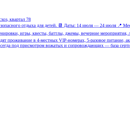
хоз, квартал 78
езопасного отдыха для детей. 📆 Даты: 14 июля — 24 июля 📍 Мес
ренировки, игры, квесты, баттлы, джемы, вечерние мероприятия, 
одят проживание в 4-местных VIP-номерах, 5-разовое питание, 
всегда под присмотром вожатых и сопровождающих — база серти