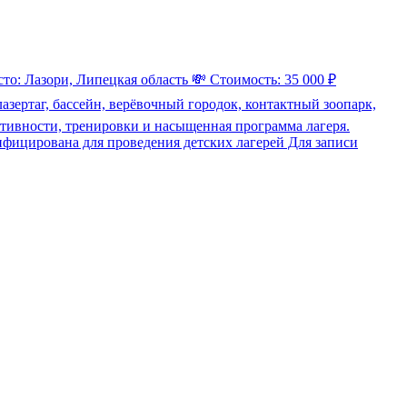
то: Лазори, Липецкая область 💸 Стоимость: 35 000 ₽
лазертаг, бассейн, верёвочный городок, контактный зоопарк,
активности, тренировки и насыщенная программа лагеря.
фицирована для проведения детских лагерей Для записи