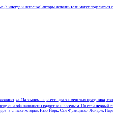
ёрые (а иногда и нетолько) авторы исполнители могут поделитьс
н Новолипецка. На земном шаре есть два знаменитых праздника
слу, они оба наполнены радостью и весельем. Но если первый та
дов, в списке которых Нью-Йорк, Сан-Франциско, Лондон, Пари