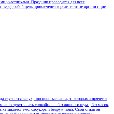
ыми участниками. Праздник проводится для всех
ит перед собой цель привлечения в религиозные организации
а случается вслух, про простые слова, за которыми прячется
можно чувствовать спокойно — без лишнего шума, без масок,
 стыке мидвест-эмо, слоукора и бедрум-попа. Свой стиль он
 из драйвовых гитар, агрессивно-качовых ритмов и