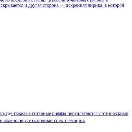
крывается и другая сторона — искренняя лирика, в которой
уал, где тяжёлые гитарные риффы переплетаются с этническими
рой можно ощутить полный спектр эмоций.