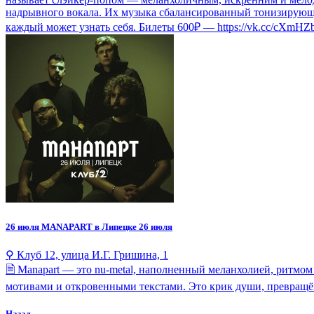
надрывного вокала. Их музыка сбалансированный тонизирующий
каждый может узнать себя. Билеты 600₽ — https://vk.cc/cXmHZ
26 июля
MANAPART в Липецке 26 июля
⚲ Клуб 12, улица И.Г. Гришина, 1
🗎 Manapart — это nu-metal, наполненный меланхолией, ритмо
мотивами и откровенными текстами. Это крик души, превращё
Назад