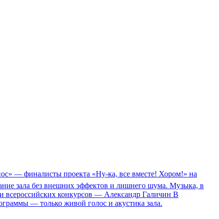
иос» — финалисты проекта «Ну-ка, все вместе! Хором!» на
ание зала без внешних эффектов и лишнего шума. Музыка, в
 и всероссийских конкурсов — Александр Галичин В
ограммы — только живой голос и акустика зала.