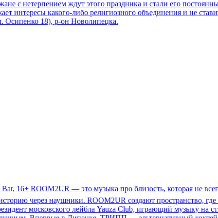
ожане с нетерпением ждут этого праздника и стали его постоянн
жает интересы какого-либо религиозного объединения и не став
л. Осипенко 18), р-он Новолипецка.
y Bar, 16+ ROOM2UR — это музыка про близость, которая не всегд
 историю через наушники. ROOM2UR создают пространство, где 
онежа, резидент московского лейбла Yauza Club, играющий музыку на
дичным. Впервые в Липецке. ТРИПП — альтернативный коктейль