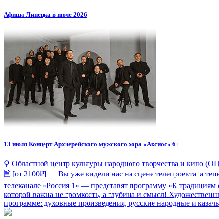
Афиша Липецка в июле 2026
13 июля
Концерт Архиерейского мужского хора «Аксиос» 6+
⚲ Областной центр культуры народного творчества и кино (ОЦК
🗎 [от 2100₽] — Вы уже видели нас на сцене телепроекта, а 
телеканале «Россия 1» — представят программу «К традициям с
которой важна не громкость, а глубина и смысл! Художестве
программе: духовные произведения, русские народные и казачь