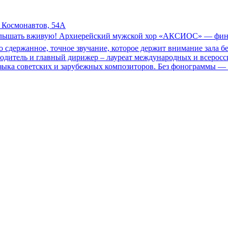
. Космонавтов, 54А
 услышать вживую! Архиерейский мужской хор «АКСИОС» — финал
о сдержанное, точное звучание, которое держит внимание зала 
водитель и главный дирижер – лауреат международных и всерос
зыка советских и зарубежных композиторов. Без фонограммы — т