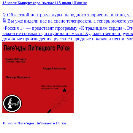
15 июля
Концерт хора Аксиос | 15 июля | Липецк
⚲ Областной центр культуры, народного творчества и кино, ул
🗎 Вы уже видели нас на сцене телепроекта, а теперь можете
«Россия 1» — представят программу «К традициям сердца». Эт
важна не громкость, а глубина и смысл! Художественный руко
духовные произведения, русские народные и казачьи песни, му
18 июля
Леге'нды Ли'пецкого Ро'ка