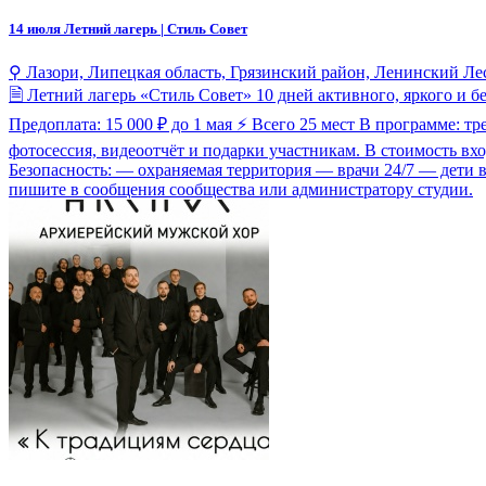
14 июля
Летний лагерь | Стиль Совет
⚲ Лазори, Липецкая область, Грязинский район, Ленинский Лес
🗎 Летний лагерь «Стиль Совет» 10 дней активного, яркого и б
Предоплата: 15 000 ₽ до 1 мая ⚡ Всего 25 мест В программе: т
фотосессия, видеоотчёт и подарки участникам. В стоимость вх
Безопасность: — охраняемая территория — врачи 24/7 — дети 
пишите в сообщения сообщества или администратору студии.