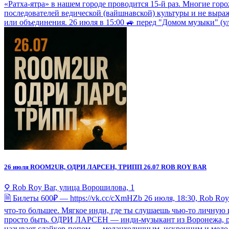
«Ратха-ятра» в нашем городе проводится 15-й раз. Многие гор
последователей ведической (вайшнавской) культуры и не выра
или объединения. 26 июля в 15:00 🚙 перед "Домом музыки" (у
26 июля
ROOM2UR, ОДРИ ЛАРСЕН, ТРИПП 26.07 ROB ROY BAR
⚲ Rob Roy Bar, улица Ворошилова, 1
🗎 Билеты 600₽ — https://vk.cc/cXmHZb 26 июля, 18:30, Rob Ro
что-то большее. Мягкое инди, где ты слушаешь чью-то личную
просто быть.​​​​​​​​​​​​​​​​ ОДРИ ЛАРСЕН — инди-музыкант из Вор
называет слэйкер-попом — меланхоличным, искренним и мело