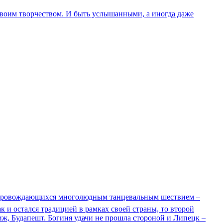
я своим творчеством. И быть услышанными, а иногда даже
, сопровождающихся многолюдным танцевальным шествием –
к и остался традицией в рамках своей страны, то второй
ж, Будапешт. Богиня удачи не прошла стороной и Липецк –