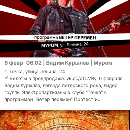
6 февр
06.02 | Вадим Курылёв | Муром
⚲ Точка, улица Ленина, 24
🗎 Билеты в предпродаже: vk.cc/cT5VRy. 6 февраля
Вадим Курылёв, легенда питерского рока, лидер
группы Электропартизаны в клубе "Точка" с
программой "Ветер перемен" Протест и..