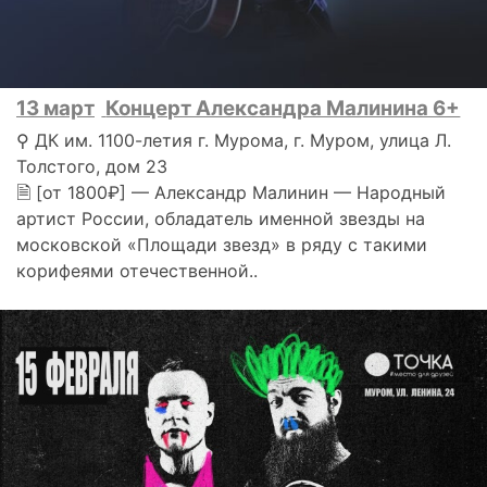
13 март
Концерт Александра Малинина 6+
⚲ ДК им. 1100-летия г. Мурома, г. Муром, улица Л.
Толстого, дом 23
🗎 [от 1800₽] — Александр Малинин — Народный
артист России, обладатель именной звезды на
московской «Площади звезд» в ряду с такими
корифеями отечественной..