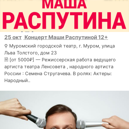
25 окт
Концерт Маши Распутиной 12+
⚲ Муромский городской театр, г. Муром, улица
Льва Толстого, дом 23
🗎 [от 5000₽] — Режиссерская работа ведущего
артиста театра Ленсовета , народного артиста
России : Семена Стругачева. В ролях: Актеры:
Народный..