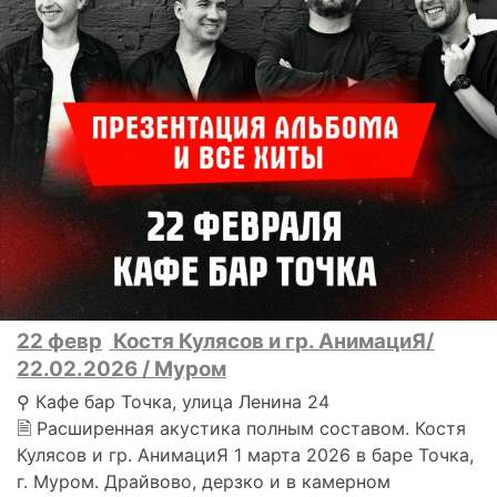
22 февр
Костя Кулясов и гр. АнимациЯ/
22.02.2026 / Муром
⚲ Кафе бар Точка, улица Ленина 24
🗎 Расширенная акустика полным составом. Костя
Кулясов и гр. АнимациЯ 1 марта 2026 в баре Точка,
г. Муром. Драйвово, дерзко и в камерном