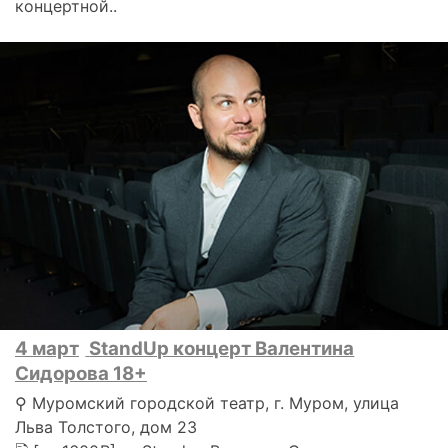
концертной..
4 март
StandUp концерт Валентина
Сидорова 18+
⚲ Муромский городской театр, г. Муром, улица
Льва Толстого, дом 23