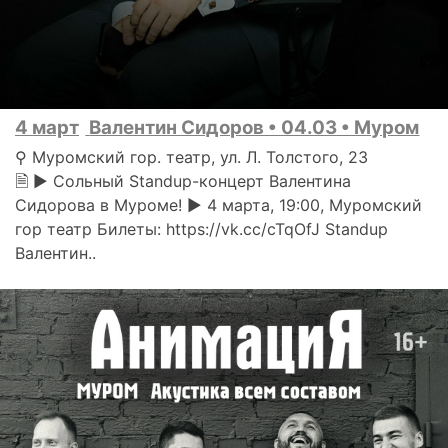
4 март
Валентин Сидоров • 04.03 • Муром
⚲ Муромский гор. театр, ул. Л. Толстого, 23
🗎 ► Сольный Standup-концерт Валентина
Сидорова в Муроме! ► 4 марта, 19:00, Муромский
гор театр Билеты: https://vk.cc/cTqOfJ Standup
Валентин..