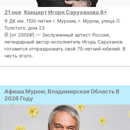
21 ноя
Концерт Игоря Саруханова 6+
⚲ ДК им. 1100-летия г. Мурома, г. Муром, улица Л.
Толстого, дом 23
🗎 [от 2000₽] — Заслуженный артист России,
легендарный автор-исполнитель Игорь Саруханов
готовится отпраздновать свой 70-летний юбилей. В
честь этого..
Афиша Муром, Владимирская Область В
2026 Году