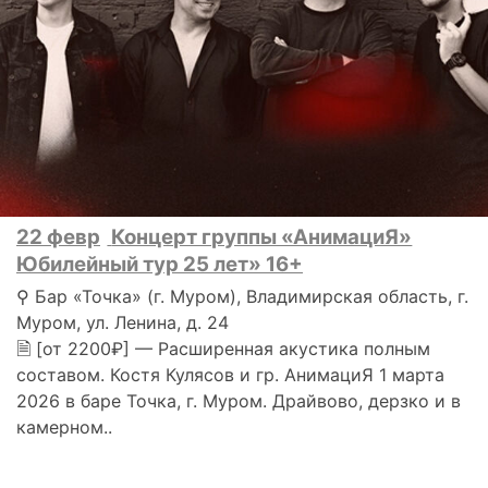
22 февр
Концерт группы «АнимациЯ»
Юбилейный тур 25 лет» 16+
⚲ Бар «Точка» (г. Муром), Владимирская область, г.
Муром, ул. Ленина, д. 24
🗎 [от 2200₽] — Расширенная акустика полным
составом. Костя Кулясов и гр. АнимациЯ 1 марта
2026 в баре Точка, г. Муром. Драйвово, дерзко и в
камерном..