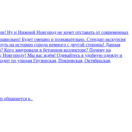
ни! Ну и Нижний Новгород не хочет отставать от современных
Правильно! Будет смешно и познавательно. Стендап-экскурсия
нуть на историю города немного с другой стороны! Данная
и? Кого замуровали в бетонном коллекторе? Почему на
му Новгороду! Мы вас ждём! Одевайтесь в удобную одежду и
оходит по улицам Грузинская, Покровская, Октябрьская,
р обращается к..