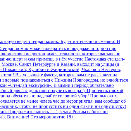
которую ведёт стендап комик. Будет интересно и смешно! И
Стендап-комик может превратить в шоу даже историю про
тишь московские достопримечательности, которые раньше не
дап-концерт и сам примешь в нём участие.Настоящая стендап-
 Москве, Санкт-Петербурге и Казани, выходит на улицы (и
и Пожарский, Кулибин и Жириновский, Чкалов и Нестеров,
атели! Вы услышите факты, которые вам не расскажут на
и впервые познакомиться с Нижним Новгородом, но влюбиться
кой «Стендап-экскурсия». В зимний период обязательно
обный для вас день или получить возврат). При очень плохой
период обязательно надевайте головной убор! При высоких
является не менее чем за час до мероприятия, вам сообщат об
 наушник, чтобы не пропустить ни один факт и ни одну шутку!
урсии. Продолжительность — 1,5 часа Режим работы по
walk Внимание! Это мероприятие 18+.