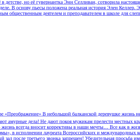
 в детстве, но её гувернантка Энн Селливан, сотворила настоящ
 деле. В основу пьесы положена реальная история Элен Келлер. 
ным общественным деятелем и преподавателем в школе для слепых
ре «Преображение» В небольшой балканской деревушке жизнь не ст
екают амурные дела! Не дают покоя мужикам прелести местных кра
то жизнь всегда вносит коррективы в наши мечты… Все как в жи
ы», в исполнении лауреата Всероссийских и международных кон
ый зал после третьего звонка запрещен! Убедительная просьба и