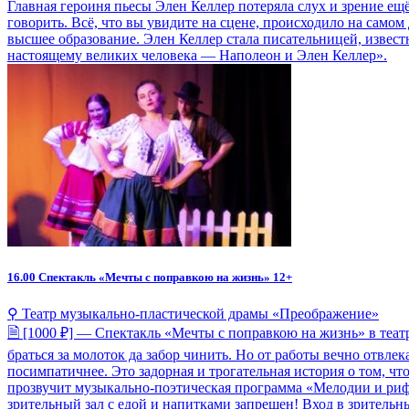
Главная героиня пьесы Элен Келлер потеряла слух и зрение ещё
говорить. Всё, что вы увидите на сцене, происходило на самом
высшее образование. Элен Келлер стала писательницей, извест
настоящему великих человека — Наполеон и Элен Келлер».
16.00
Спектакль «Мечты с поправкою на жизнь» 12+
⚲ Театр музыкально-пластической драмы «Преображение»
🗎 [1000 ₽] — Спектакль «Мечты с поправкою на жизнь» в теат
браться за молоток да забор чинить. Но от работы вечно отвл
посимпатичнее. Это задорная и трогательная история о том, ч
прозвучит музыкально-поэтическая программа «Мелодии и рифм
зрительный зал с едой и напитками запрещен! Вход в зрительн