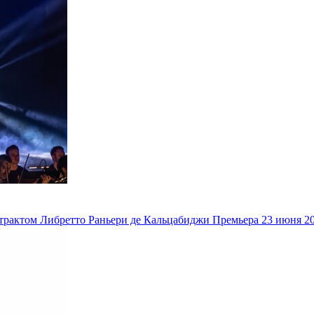
трактом Либретто Раньери де Кальцабиджи Премьера 23 июня 202