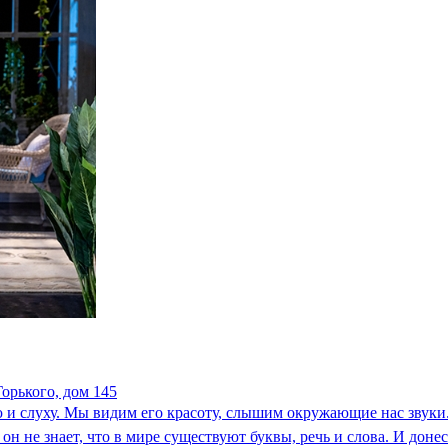
орького, дом 145
 и слуху. Мы видим его красоту, слышим окружающие нас звуки.
; он не знает, что в мире существуют буквы, речь и слова. И дон