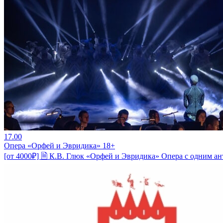
17.00
Опера «Орфей и Эвридика» 18+
[от 4000₽] 🗎 К.В. Глюк «Орфей и Эвридика» Опера с одним ан