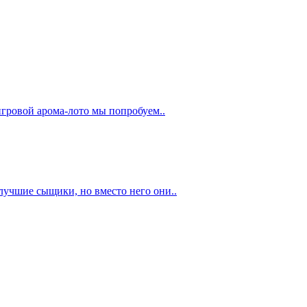
 игровой арома-лото мы попробуем..
лучшие сыщики, но вместо него они..