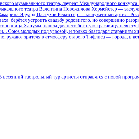
ого музыкального театра, лауреат Международного конкурса-
кального театра Валентина Новожилова Хормейстер — заслуже
-Самарина Эдуард Пастухов Режиссёр — заслуженный артист Ро
аха, берётся устроить свадьбу родовитого, но совершенно разо
 соперница Ханумы, нашла для него богатую красавицу невесту.
... Союз молодых под угрозой, и только благодаря стараниям 
гружают зрителя в атмосферу старого Тифлиса — города, в кото
 В весенний гастрольный тур артисты отправятся с новой програ