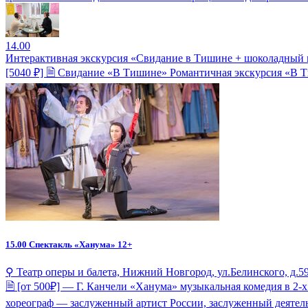
14.00
Интерактивная экскурсия «Свидание в Тишине + шоколадный м
[5040 ₽] 🗎 Свидание «В Тишине» Романтичная экскурсия «В Т
15.00
Спектакль «Ханума» 12+
⚲ Театр оперы и балета, Нижний Новгород, ул.Белинского, д.5
🗎 [от 500₽] — Г. Канчели «Ханума» музыкальная комедия в 2-
хореограф — заслуженный артист России, заслуженный деятел