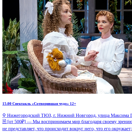
15.00
Спектакль «Сотворившая чудо» 12+
⚲ Нижегородский ТЮЗ, г. Нижний Новгород, улица Максима Г
🗎 [от 500₽] — Мы воспринимаем мир благодаря своему зрению
не представляет, что происходит вокруг него, что его окружает