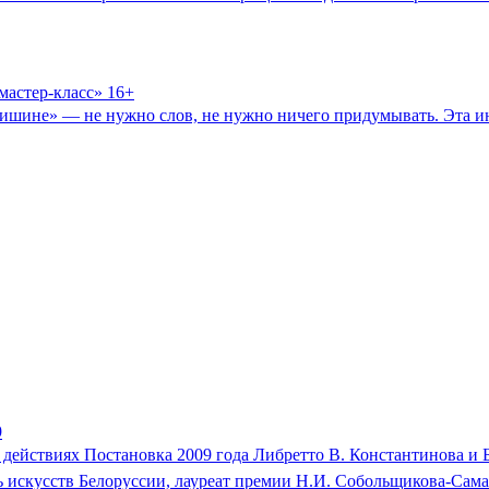
астер-класс» 16+
ишине» — не нужно слов, не нужно ничего придумывать. Эта ин
9
х действиях Постановка 2009 года Либретто В. Константинова и
ь искусств Белоруссии, лауреат премии Н.И. Собольщикова-Сам