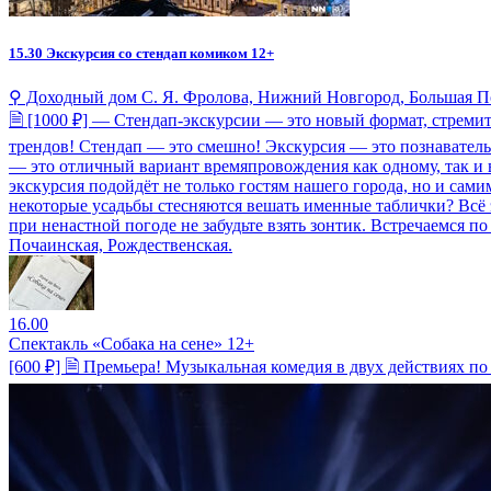
15.30
Экскурсия со стендап комиком 12+
⚲ Доходный дом С. Я. Фролова, Нижний Новгород, Большая П
🗎 [1000 ₽] — Стендап-экскурсии — это новый формат, стреми
трендов! Стендап — это смешно! Экскурсия — это познавательн
— это отличный вариант времяпровождения как одному, так и 
экскурсия подойдёт не только гостям нашего города, но и са
некоторые усадьбы стесняются вешать именные таблички? Всё 
при ненастной погоде не забудьте взять зонтик. Встречаемся п
Почаинская, Рождественская.
16.00
Спектакль «Собака на сене» 12+
[600 ₽] 🗎 Премьера! Музыкальная комедия в двух действиях по 