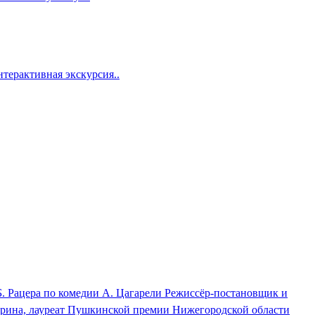
терактивная экскурсия..
 Б. Рацера по комедии А. Цагарели Режиссёр-постановщик и
арина, лауреат Пушкинской премии Нижегородской области