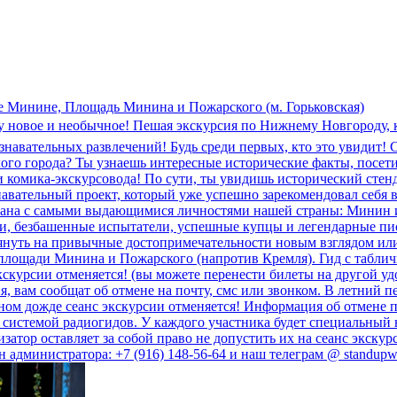
е Мининe, Площадь Минина и Пожарского (м. Горьковская)
му новое и необычное! Пешая экскурсия по Нижнему Новгороду, 
авательных развлечений! Будь среди первых, кто это увидит! 
целого города? Ты узнаешь интересные исторические факты, посе
и комика-экскурсовода! По сути, ты увидишь исторический стен
вательный проект, который уже успешно зарекомендовал себя в
язана с самыми выдающимися личностями нашей страны: Минин 
, безбашенные испытатели, успешные купцы и легендарные пис
януть на привычные достопримечательности новым взглядом ил
 площади Минина и Пожарского (напротив Кремля). Гид с таблич
кскурсии отменяется! (вы можете перенести билеты на другой уд
я, вам сообщат об отмене на почту, смс или звонком. В летний 
ном дожде сеанс экскурсии отменяется! Информация об отмене по
 с системой радиогидов. У каждого участника будет специальный
изатор оставляет за собой право не допустить их на сеанс экск
 администратора: +7 (916) 148-56-64 и наш телеграм @ standup