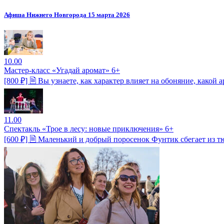
Афиша Нижнего Новгорода 15 марта 2026
10.00
Мастер-класс «Угадай аромат» 6+
[800 ₽] 🗎 Вы узнаете, как характер влияет на обоняние, какой
11.00
Спектакль «Трое в лесу: новые приключения» 6+
[600 ₽] 🗎 Маленький и добрый поросенок Фунтик сбегает из 