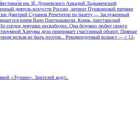
фестиваля им. И. Дунаевского Аркадий Ладыженский
нный деятель искусств России, лауреат Пушкинской премии
ссии Дмитрий Суханов Репетитор по балету — Заслуженный
рившегося князя Вано Пантиашвили. Князь, престарелый
 Но сердце девушки несвободно. Она безумно любит своего
хитроумной Ханумы дело принимает счастливый оборот. Пряные
ром нельзя не быть поэтом... Рекомендуемый возраст — с 12-
ммой «Лучшее». Зрителей ждут..