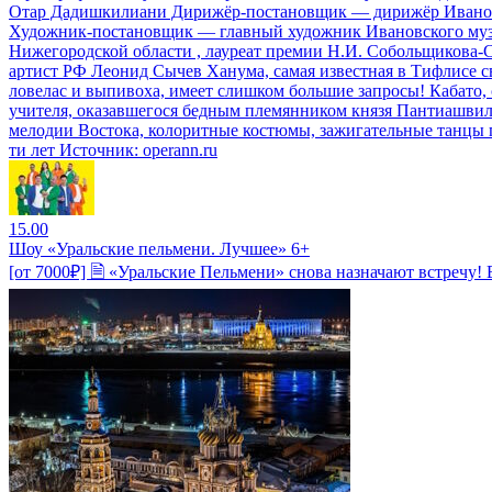
Отар Дадишкилиани Дирижёр-постановщик — дирижёр Ивановск
Художник-постановщик — главный художник Ивановского музы
Нижегородской области , лауреат премии Н.И. Собольщикова
артист РФ Леонид Сычев Ханума, самая известная в Тифлисе св
ловелас и выпивоха, имеет слишком большие запросы! Кабато,
учителя, оказавшегося бедным племянником князя Пантиашвили
мелодии Востока, колоритные костюмы, зажигательные танцы по
ти лет Источник: operann.ru
15.00
Шоу «Уральские пельмени. Лучшее» 6+
[от 7000₽] 🗎 «Уральские Пельмени» снова назначают встречу!