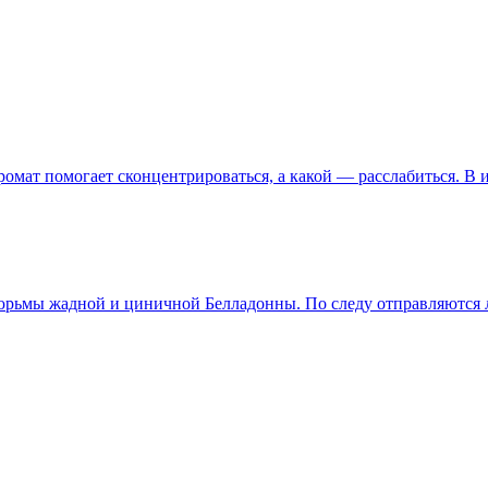
 аромат помогает сконцентрироваться, а какой — расслабиться. В
тюрьмы жадной и циничной Белладонны. По следу отправляются 