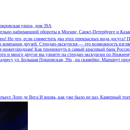
окровская улица, дом 39А
тельно набирающий обороты в Москве, Санкт-Петербурге и Каза
о! Но что, если совместить два этих прекрасных вида досуга? 
в компании друзей. Стендап-экскурсия — это возможность взгля
мим нижегородцам! Как проникнуть в самый красивый банк Росси
это и много другое вы узнаете на стендап-экскурсии по Нижне
о адресу ул. Большая Покровская, 39а , на скамейке. Маршрут пр
пьесе Лопе де Вега И вновь, как уже было не раз, Камерный теат