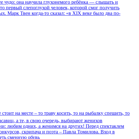
ее чудо: она научила глухонемого ребёнка — слышать и
Это первый слепоглухой человек, которой смог получить
. Марк Твен когда-то сказал: «в XIX веке было два по-
оит на месте – то траву косить, то на рыбалку спешить, то
савиц, а те, в свою очередь, выбирают женихов
зни: любим одних, а женимся на других! Перед спектаклем
курсов, скрипача и поэта – Павла Томилова. Вход в
меть сменную обувь