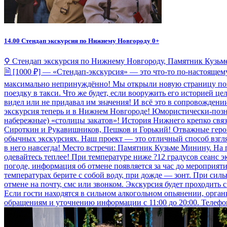
14.00
Стендап экскурсия по Нижнему Новгороду 0+
⚲ Стендап экскурсия по Нижнему Новгороду, Памятник Кузьм
🗎 [1000 ₽] — «Стендап-экскурсия» — это что-то по-настояще
максимально непринуждённо! Мы открыли новую страницу позн
поездку в такси. Что же будет, если вооружить его историей 
видел или не придавал им значения! И всё это в сопровождени
экскурсия теперь и в Нижнем Новгороде! Юмористически-позна
набережные) «столицы закатов»! История Нижнего крепко св
Сироткин и Рукавишников, Пешков и Горький! Отважные герои
обычных экскурсиях. Наш проект — это отличный способ взгл
в него навсегда! Место встречи: Памятник Кузьме Минину. На
одевайтесь теплее! При температуре ниже ?12 градусов сеанс э
погоде, информация об отмене появляется за час до мероприяти
температурах берите с собой воду, при дожде — зонт. При силь
отмене на почту, смс или звонком. Экскурсия будет проходить
Если гости находятся в сильном алкогольном опьянении, орган
обращениям и уточнению информации с 11:00 до 20:00. Телефон