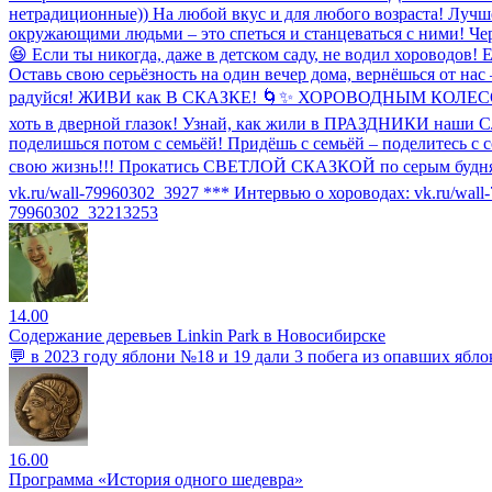
нетрадиционные)) На любой вкус и для любого возраста! Лучш
окружающими людьми – это спеться и станцеваться с ними! Че
😆 Если ты никогда, даже в детском саду, не водил хороводов! 
Оставь свою серьёзность на один вечер дома, вернёшься от на
радуйся! ЖИВИ как В СКАЗКЕ! 🌀✨ ХОРОВОДНЫМ КОЛЕСОМ 
хоть в дверной глазок! Узнай, как жили в ПРАЗДНИКИ наши
поделишься потом с семьёй! Придёшь с семьёй – поделитес
свою жизнь!!! Прокатись СВЕТЛОЙ СКАЗКОЙ по серым будням!!! 
vk.ru/wall-79960302_3927 *** Интервью о хороводах: vk.ru/wa
79960302_32213253
14.00
Содержание деревьев Linkin Park в Новосибирске
💬 в 2023 году яблони №18 и 19 дали 3 побега из опавших яб
16.00
Программа «История одного шедевра»