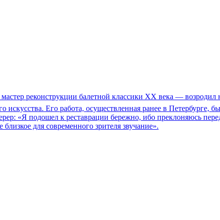
 мастер реконструкции балетной классики ХХ века — возродил 
го искусства. Его работа, осуществленная ранее в Петербурге,
рер: «Я подошел к реставрации бережно, ибо преклоняюсь перед
 близкое для современного зрителя звучание».