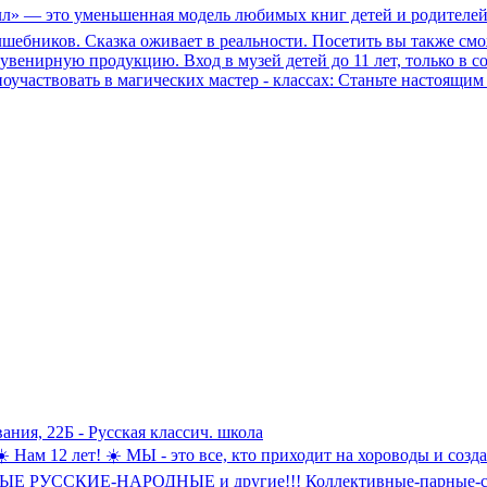
л» — это уменьшенная модель любимых книг детей и родителей. 
лшебников. Сказка оживает в реальности. Посетить вы также см
венирную продукцию. Вход в музей детей до 11 лет, только в с
оучаствовать в магических мастер - классах: Станьте настоящи
вания, 22Б - Русская классич. школа
 ☀️ Нам 12 лет! ☀️ МЫ - это все, кто приходит на хороводы и соз
ССКИЕ-НАРОДНЫЕ и другие!!! Коллективные-парные-стре