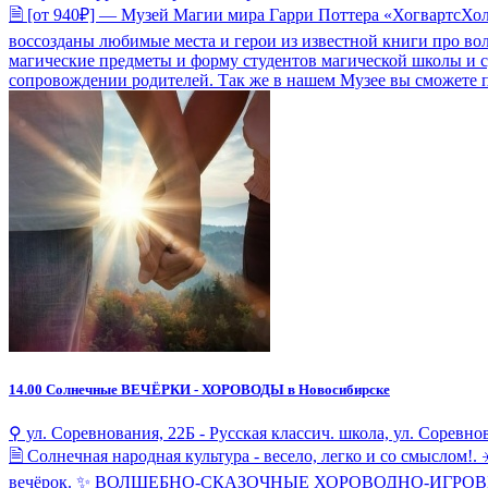
🗎 [от 940₽] — Музей Магии мира Гарри Поттера «ХогвартсХол
воссозданы любимые места и герои из известной книги про во
магические предметы и форму студентов магической школы и су
сопровождении родителей. Так же в нашем Музее вы сможете п
14.00
Солнечные ВЕЧЁРКИ - ХОРОВОДЫ в Новосибирске
⚲ ул. Соревнования, 22Б - Русская классич. школа, ул. Соревно
🗎 Солнечная народная культура - весело, легко и со смыслом!.
вечёрок. ✨ ВОЛШЕБНО-СКАЗОЧНЫЕ ХОРОВОДНО-ИГРОВЫЕ РУ