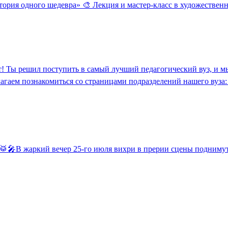
тория одного шедевра» 🎨 Лекция и мастер-класс в художествен
т! Ты решил поступить в самый лучший педагогический вуз, и м
гаем познакомиться со страницами подразделений нашего вуза: nspu
 🥁🎤В жаркий вечер 25-го июля вихри в прерии сцены поднимут: 