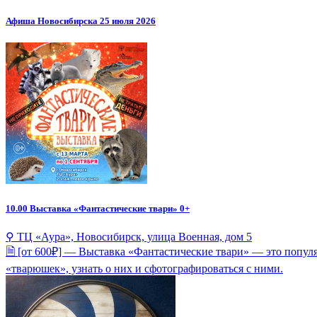
Афиша Новосибирска 25 июля 2026
10.00
Выставка «Фантастические твари» 0+
⚲ ТЦ «Аура», Новосибирск, улица Военная, дом 5
🗎 [от 600₽] — Выставка «Фантастические твари» — это попул
«тварюшек», узнать о них и сфотографироваться с ними.