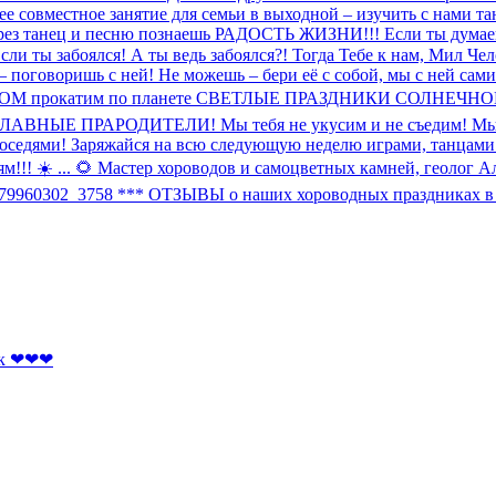
ее совместное занятие для семьи в выходной – изучить с нами 
рез танец и песню познаешь РАДОСТЬ ЖИЗНИ!!! Если ты думаешь,
Если ты забоялся! А ты ведь забоялся?! Тогда Тебе к нам, Мил Че
с – поговоришь с ней! Не можешь – бери её с собой, мы с ней са
прокатим по планете СВЕТЛЫЕ ПРАЗДНИКИ СОЛНЕЧНОЙ РУСИ 
 СЛАВНЫЕ ПРАРОДИТЕЛИ! Мы тебя не укусим и не съедим! Мы 
ь с соседями! Заряжайся на всю следующую неделю играми, т
☀️ ... 🌻 Мастер хороводов и самоцветных камней, геолог Алек
ll-79960302_3758 *** ОТЗЫВЫ о наших хороводных праздниках в с
лок ❤❤❤