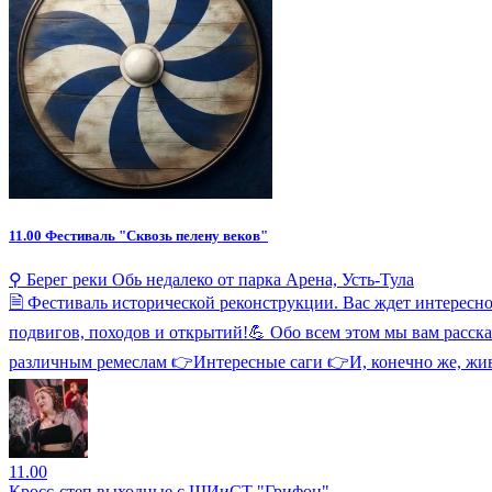
11.00
Фестиваль "Сквозь пелену веков"
⚲ Берег реки Обь недалеко от парка Арена, Усть-Тула
🗎 Фестиваль исторической реконструкции. Вас ждет интересн
подвигов, походов и открытий!💪 Обо всем этом мы вам расс
различным ремеслам 👉Интересные саги 👉И, конечно же, жив
11.00
Кросс-степ выходные с ШИиСТ "Грифон"