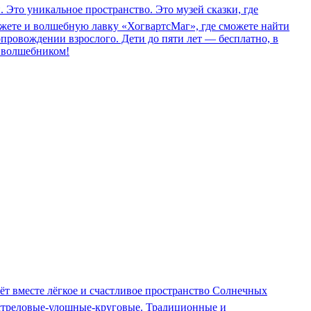
Это уникальное пространство. Это музей сказки, где
ожете и волшебную лавку «ХогвартсМаг», где сможете найти
опровождении взрослого. Дети до пяти лет — бесплатно, в
м волшебником!
даёт вместе лёгкое и счастливое пространство Солнечных
ловые-улошные-круговые. Традиционные и