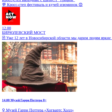
💬 Кросс-степ фестиваль и кучей изюминок 😍
12.00
БИРЮЛЕВСКИЙ МОСТ
🗎 Уже 12 лет в Новосибирской области мы дарим людям яркие 
14.00
Музей Гарри Поттера 0+
⚲ Музей Гарри Поттера «Хогвартс Холл»