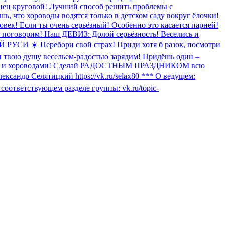
танец круговой! Лучший способ решить проблемы с
 что хороводы водятся только в детском саду вокруг ёлочки!
ловек! Если ты очень серьёзный! Особенно это касается парней!
ми поговорим! Наш ДЕВИЗ: Долой серьёзность! Веселись и
☀️ Перебори свой страх! Приди хотя б разок, посмотри
твою душу весельем-радостью зарядим! Придёшь один –
анцами и хороводами! Сделай РАДОСТНЫМ ПРАЗДНИКОМ всю
сандр Селятицкий https://vk.ru/selax80 *** О ведущем:
оответствующем разделе группы: vk.ru/topic-