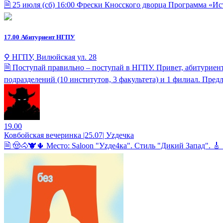
🗎 25 июля (сб) 16:00 Фрески Кносского дворца Программа «Ис
17.00
Абитуриент НГПУ
⚲ НГПУ, Вилюйская ул. 28
🗎 Поступай правильно – поступай в НГПУ. Привет, абитуриен
подразделений (10 институтов, 3 факультета) и 1 филиал. Предла
19.00
Ковбойская вечеринка |25.07| Уzдечка
🗎 🤠🐴🐮🌵 Место: Saloon "Уzде4ка". Стиль "Дикий Запад". 🎸