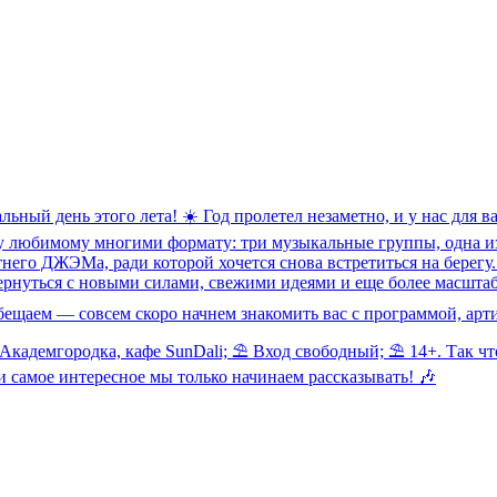
альный день этого лета! ☀ Год пролетел незаметно, и у нас для
му любимому многими формату: три музыкальные группы, одна и
тнего ДЖЭМа, ради которой хочется снова встретиться на берегу.
 вернуться с новыми силами, свежими идеями и еще более масш
обещаем — совсем скоро начнем знакомить вас с программой, арт
демгородка, кафе SunDali; ⛱ Вход свободный; ⛱ 14+. Так что о
 самое интересное мы только начинаем рассказывать! 🎶