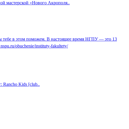
ной мастерской «Нового Акрополя..
ы тебе в этом поможем. В настоящее время НГПУ — это 13
.ru/obuchenie/instituty-fakultety/
Rancho Kids [club..