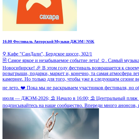
16.00
Фестиваль Авторской Музыки ДЖЭМ | NSK
⚲ Кафе "СанДали", ​Бердское шоссе, 302/1
🗎 Самое яркое и незабываемое событие лета! ☺. Самый музык
Новосибирске! 🎉 В этом году фестиваль возвращается к свое
розыгрыши, подарки, маркет и, конечно, та самая атмосфера ле
камернее. Но только для того, чтобы уже в следующем сезоне
не лето. ❤️ Пока мы не раскрываем участников фестиваля, но 
июля — ДЖЭМ-2026; ⛱ Начало в 16:00; ⛱ Центральный пляж Ака
подписывайтесь на наше сообщество. Впереди много анонсов, и