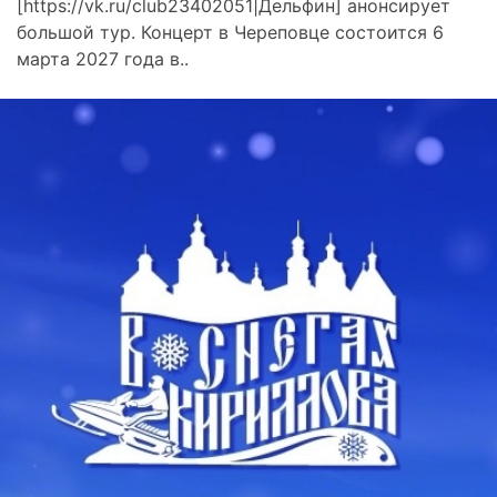
[https://vk.ru/club23402051|Дельфин] анонсирует
большой тур. Концерт в Череповце состоится 6
марта 2027 года в..