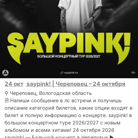
24 окт
saypink! | Череповец – 24 октября
⚲ Череповец, Вологодская область
🗎 Напиши сообщение в лс встречи и получишь
описание категорий билетов, какие опции входят в
билет и полную информацию о концерте. saypink! в
большом концертном туре 2026/2027 с новым
альбомом и всеми хитами! 24 октября 2026
saypink! — Большой концерт в Череповце ►