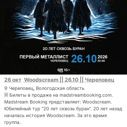
26 окт
Woodscream || 26.10 || Череповец
⚲ Череповец, Вологодская область
🗎 Билеты в продаже на madstreambooking.com.
Madstream Booking представляет: Woodscream.
Юбилейный тур "20 лет сквозь буран". 20 лет назад
началась история Woodscream. За это время
группа..