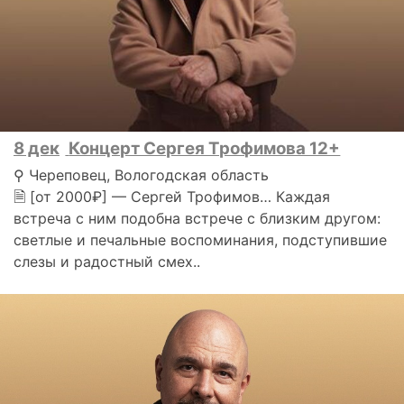
8 дек
Концерт Сергея Трофимова 12+
⚲ Череповец, Вологодская область
🗎 [от 2000₽] — Сергей Трофимов… Каждая
встреча с ним подобна встрече с близким другом:
светлые и печальные воспоминания, подступившие
слезы и радостный смех..