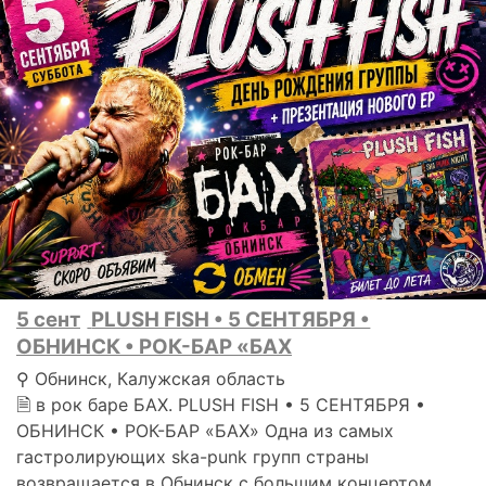
5 сент
PLUSH FISH • 5 СЕНТЯБРЯ •
ОБНИНСК • РОК-БАР «БАХ
⚲ Обнинск, Калужская область
🗎 в рок баре БАХ. PLUSH FISH • 5 СЕНТЯБРЯ •
ОБНИНСК • РОК-БАР «БАХ» Одна из самых
гастролирующих ska-punk групп страны
возвращается в Обнинск с большим концертом..