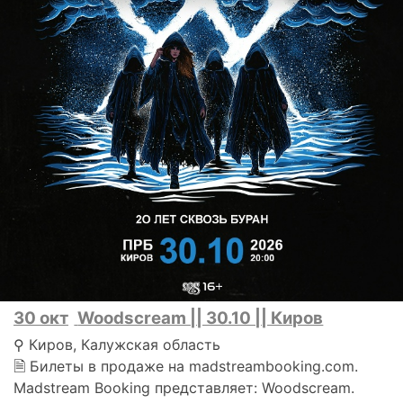
30 окт
Woodscream || 30.10 || Киров
⚲ Киров, Калужская область
🗎 Билеты в продаже на madstreambooking.com.
Madstream Booking представляет: Woodscream.