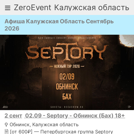
≡
ZeroEvent
Калужская область
Афиша Калужская Область Сентябрь
2026
2 сент
02.09 - Septory - Обнинск (Бах) 18+
⚲ Обнинск, Калужская область
🗎 [от 600₽] — Петербургская группа Septory