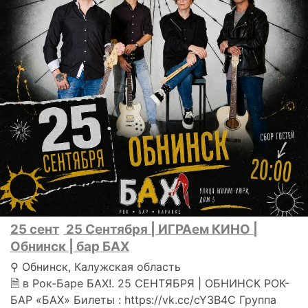
25 сент
25 Сентября | ИГРАем КИНО |
Обнинск | бар БАХ
⚲ Обнинск, Калужская область
🗎 в Рок-Баре БАХ!. 25 СЕНТЯБРЯ | ОБНИНСК РОК-
БАР «БАХ» Билеты : https://vk.cc/cY3B4C Группа