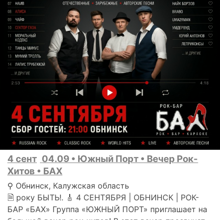
4 сент
04.09 • Южный Порт • Вечер Рок-
Хитов • БАХ
⚲ Обнинск, Калужская область
🗎 року БЫТЬ!. 🎸 4 СЕНТЯБРЯ | ОБНИНСК | РОК-
БАР «БАХ» Группа «ЮЖНЫЙ ПОРТ» приглашает на