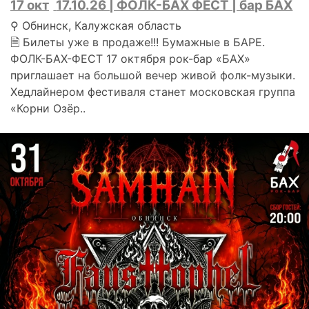
17 окт
17.10.26 | ФОЛК-БАХ ФЕСТ | бар БАХ
⚲ Обнинск, Калужская область
🗎 Билеты уже в продаже!!! Бумажные в БАРЕ.
ФОЛК-БАХ-ФЕСТ 17 октября рок-бар «БАХ»
приглашает на большой вечер живой фолк-музыки.
Хедлайнером фестиваля станет московская группа
«Корни Озёр..