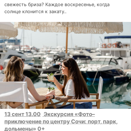
свежесть бриза? Каждое воскресенье, когда
солнце клонится к закату..
13 сент 13.00
Экскурсия «Фото–
приключение по центру Сочи: порт, парк,
дольмены» 0+