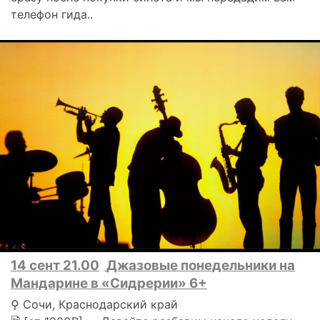
телефон гида..
14 сент 21.00
Джазовые понедельники на
Мандарине в «Сидрерии» 6+
⚲ Сочи, Краснодарский край