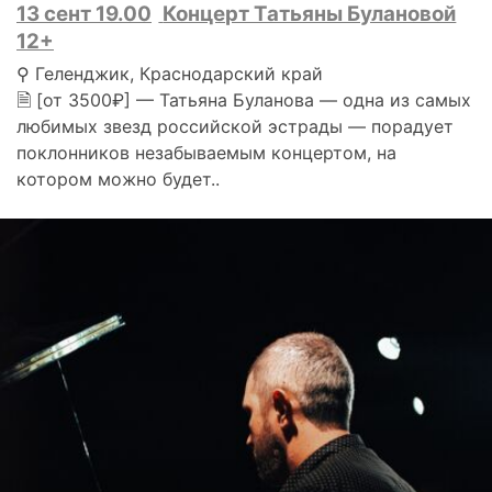
13 сент 19.00
Концерт Татьяны Булановой
12+
⚲ Геленджик, Краснодарский край
🗎 [от 3500₽] — Татьяна Буланова — одна из самых
любимых звезд российской эстрады — порадует
поклонников незабываемым концертом, на
котором можно будет..