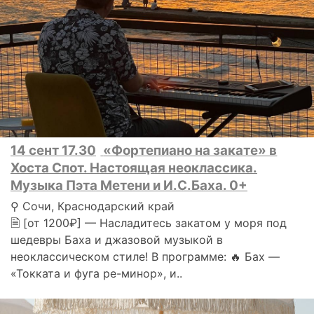
14 сент 17.30
«Фортепиано на закате» в
Хоста Спот. Настоящая неоклассика.
Музыка Пэта Метени и И.С.Баха. 0+
⚲ Сочи, Краснодарский край
🗎 [от 1200₽] — Насладитесь закатом у моря под
шедевры Баха и джазовой музыкой в
неоклассическом стиле! В программе: 🔥 Бах —
«Токката и фуга ре-минор», и..