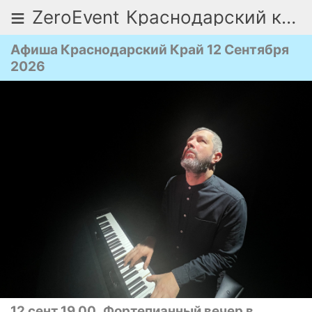
≡
ZeroEvent
Краснодарский край
Афиша Краснодарский Край 12 Сентября
2026
12 сент 19.00
Фортепианный вечер в