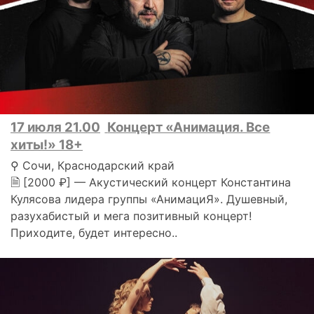
17 июля 21.00
Концерт «Анимация. Все
хиты!» 18+
⚲ Сочи, Краснодарский край
🗎 [2000 ₽] — Акустический концерт Константина
Кулясова лидера группы «АнимациЯ». Душевный,
разухабистый и мега позитивный концерт!
Приходите, будет интересно..