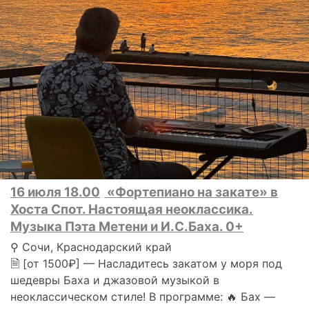
16 июля 18.00
«Фортепиано на закате» в
Хоста Спот. Настоящая неоклассика.
Музыка Пэта Метени и И.С.Баха. 0+
⚲ Сочи, Краснодарский край
🗎 [от 1500₽] — Насладитесь закатом у моря под
шедевры Баха и джазовой музыкой в
неоклассическом стиле! В программе: 🔥 Бах —