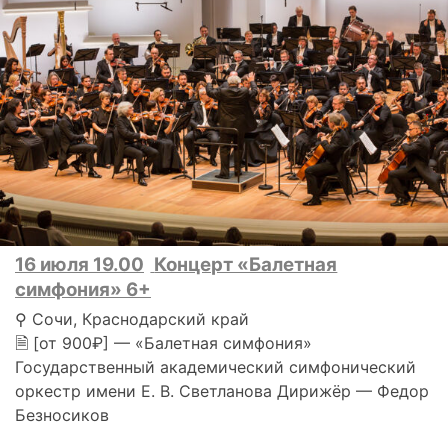
16 июля 19.00
Концерт «Балетная
симфония» 6+
⚲ Сочи, Краснодарский край
🗎 [от 900₽] — «Балетная симфония»
Государственный академический симфонический
оркестр имени Е. В. Светланова Дирижёр — Федор
Безносиков