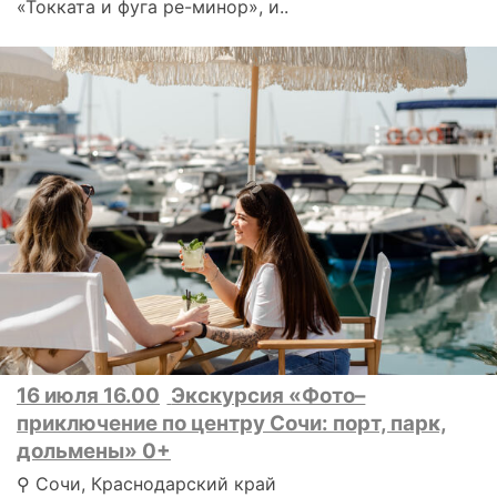
«Токката и фуга ре-минор», и..
16 июля 16.00
Экскурсия «Фото–
приключение по центру Сочи: порт, парк,
дольмены» 0+
⚲ Сочи, Краснодарский край