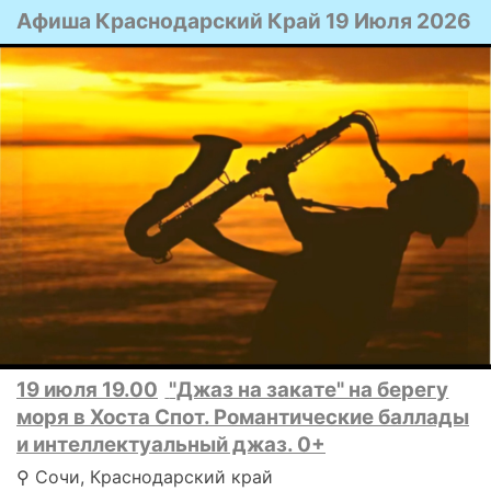
Афиша Краснодарский Край 19 Июля 2026
19 июля 19.00
"Джаз на закате" на берегу
моря в Хоста Спот. Романтические баллады
и интеллектуальный джаз. 0+
⚲ Сочи, Краснодарский край