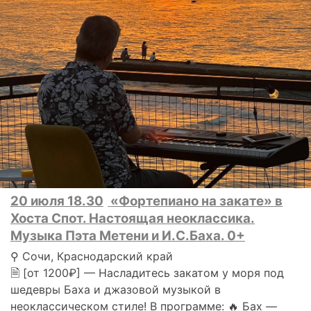
20 июля 18.30
«Фортепиано на закате» в
Хоста Спот. Настоящая неоклассика.
Музыка Пэта Метени и И.С.Баха. 0+
⚲ Сочи, Краснодарский край
🗎 [от 1200₽] — Насладитесь закатом у моря под
шедевры Баха и джазовой музыкой в
неоклассическом стиле! В программе: 🔥 Бах —