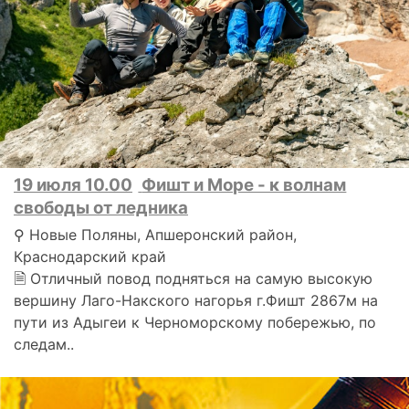
19 июля 10.00
Фишт и Море - к волнам
свободы от ледника
⚲ Новые Поляны, Апшеронский район,
Краснодарский край
🗎 Отличный повод подняться на самую высокую
вершину Лаго-Накского нагорья г.Фишт 2867м на
пути из Адыгеи к Черноморскому побережью, по
следам..