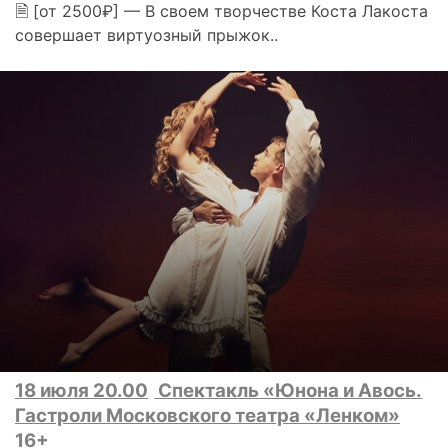
🗎 [от 2500₽] — В своем творчестве Коста Лакоста
совершает виртуозный прыжок..
18 июля 20.00
Спектакль «Юнона и Авось.
Гастроли Московского театра «Ленком»
16+