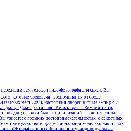
ы передадим вам телефон гида-фотографа для связи. Вы
фото, которые увековечат воспоминания о городе:
наваемых мест Сочи, настоящий дворец в стиле ампир с 71-
 кладкой; «Дом» фестиваля «Кинотавр» — Зимний театр;
ые площадки; осколки былых цивилизаций — таинственные
Вы узнаете: о громких достопримечательностях, о секретных
 С нами не нужно быть профессиональной моделью: наши гиды
лучите 50+ обработанных фото на почту; индивидуальная