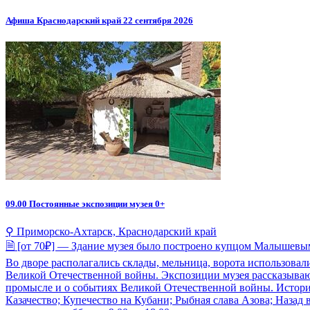
Афиша Краснодарский край 22 сентября 2026
09.00
Постоянные экспозиции музея 0+
⚲ Приморско-Ахтарск, Краснодарский край
🗎 [от 70₽] — Здание музея было построено купцом Малышевым 
Во дворе располагались склады, мельница, ворота использовал
Великой Отечественной войны. Экспозиции музея рассказывают
промысле и о событиях Великой Отечественной войны. Истори
Казачество; Купечество на Кубани; Рыбная слава Азова; Наза