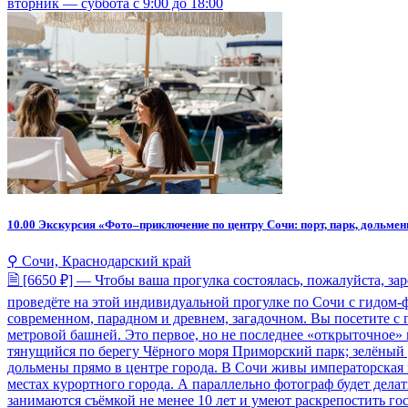
вторник — суббота с 9:00 до 18:00
10.00
Экскурсия «Фото–приключение по центру Сочи: порт, парк, дольмен
⚲ Сочи, Краснодарский край
🗎 [6650 ₽] — Чтобы ваша прогулка состоялась, пожалуйста, за
проведёте на этой индивидуальной прогулке по Сочи с гидом-
современном, парадном и древнем, загадочном. Вы посетите с 
метровой башней. Это первое, но не последнее «открыточное»
тянущийся по берегу Чёрного моря Приморский парк; зелёный
дольмены прямо в центре города. В Сочи живы императорская и
местах курортного города. А параллельно фотограф будет дел
занимаются съёмкой не менее 10 лет и умеют раскрепостить го