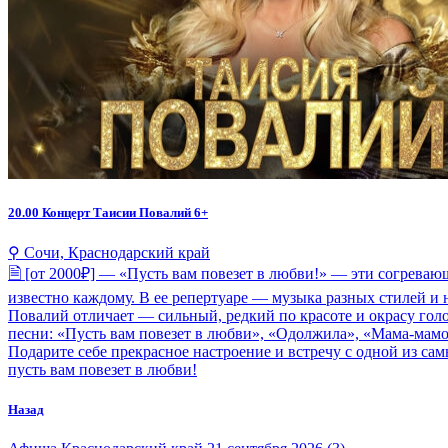
20.00
Концерт Таисии Повалий 6+
⚲ Сочи, Краснодарский край
🗎 [от 2000₽] — «Пусть вам повезет в любви!» — эти согрев
известно каждому. В ее репертуаре — музыка разных стилей 
Повалий отличает — сильный, редкий по красоте и окрасу гол
песни: «Пусть вам повезет в любви», «Одолжила», «Мама-мамоч
Подарите себе прекрасное настроение и встречу с одной из с
пусть вам повезет в любви!
Назад