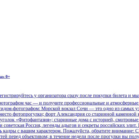
ы» 0+
регистрируйтесь у организатора сразу после покупки билета и м
фотографом час — и получите профессиональные и атмосферные 
гидом-фотографом: Морской вокзал Сочи — это одно из самых уз
 место фотопрогулки; форт Александрия со старинной каменной
 уголок «Фитофантазия»; старинные дома с историей, смотров
 советская Россия, легенды адыгов и секреты российских элит. 
ать кадры с вашим характером. Пожалуйста, обратите внимание:
стей перед объективом; в течение недели после прогулки вы по