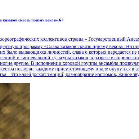
 казаков сквозь призму веков» 6+
хореографических коллективов страны – Государственный Ансам
ертную программу «Слава казаков сквозь призму веков». На пр
них было выдающихся личностей, слава о которых передается из
енной и танцевальной культуры казаков, в разрезе исторически
огие другие. В исполнении хоровой группы ансамбля прозвучат
естра позволят каждому присутствующему в зале окунуться в а
а – это калейдоскоп эмоций, разнообразие костюмов, живое звуч