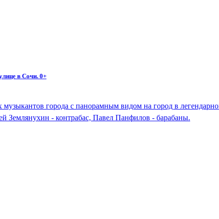
лице в Сочи. 0+
их музыкантов города с панорамным видом на город в легендарн
ей Землянухин - контрабас, Павел Панфилов - барабаны.