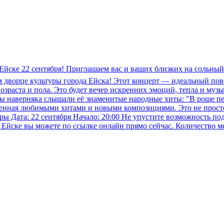
Ейске 22 сентября! Приглашаем вас и ваших близких на сольный
 дворце культуры города Ейска! Этот концерт — идеальный пово
 возраста и пола. Это будет вечер искренних эмоций, тепла и му
ы наверняка слышали её знаменитые народные хиты: "В роще пе
лненная любимыми хитами и новыми композициями. Это не прост
уры Дата: 22 сентября Начало: 20:00 Не упустите возможность по
Ейске вы можете по ссылке онлайн прямо сейчас. Количество мес