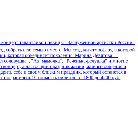
 концерт талантливой певицы - Заслуженной артистки России -
д собрать всю семью вместе. Мы создали атмосферу, в которой
зыки, которая объединяет поколения. Марина Девятова —
л соловушка", "Ах, мамочка", "Реченька-речушка" и многие
о концерт, а настоящий праздник жизни, живого общения и
дарить себе и своим близким праздник, который останется в
т ограничено! Стоимость билетов: от 1800 до 4200 руб.