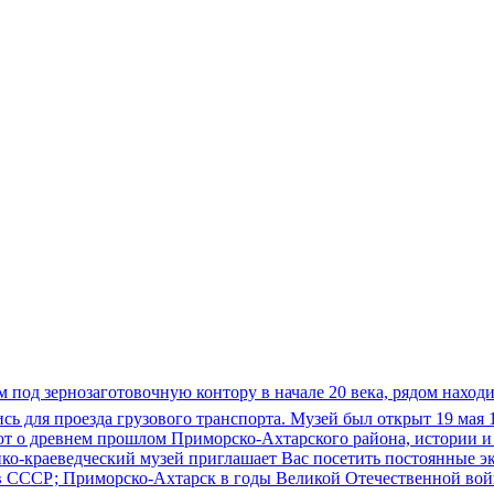
под зернозаготовочную контору в начале 20 века, рядом находит
ись для проезда грузового транспорта. Музей был открыт 19 мая
 о древнем прошлом Приморско-Ахтарского района, истории и ку
ко-краеведческий музей приглашает Вас посетить постоянные э
д в СССР; Приморско-Ахтарск в годы Великой Отечественной во