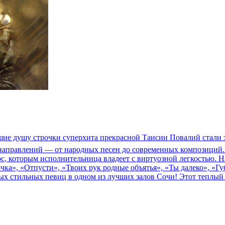
ающие душу строчки суперхита прекрасной Таисии Повалий стал
и направлений — от народных песен до современных композиций
ос, которым исполнительница владеет с виртуозной легкостью. 
ка», «Отпусти», «Твоих рук родные объятья», «Ты далеко», «Гу
амых стильных певиц в одном из лучших залов Сочи! Этот теплый