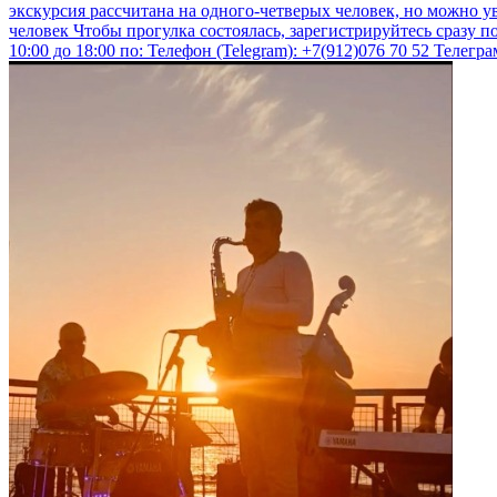
экскурсия рассчитана на одного-четверых человек, но можно уве
человек Чтобы прогулка состоялась, зарегистрируйтесь сразу 
10:00 до 18:00 по: Телефон (Telegram): +7(912)076 70 52 Телеграм