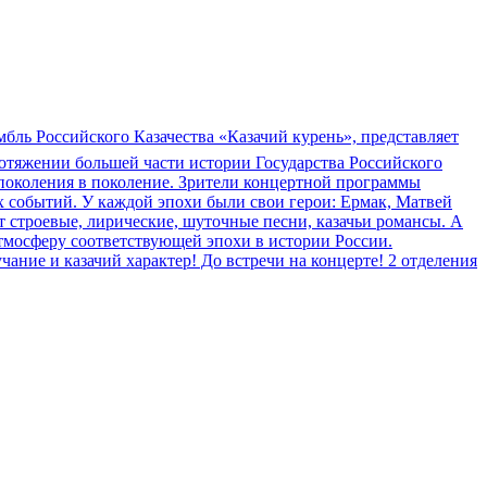
бль Российского Казачества «Казачий курень», представляет
отяжении большей части истории Государства Российского
 поколения в поколение. Зрители концертной программы
х событий. У каждой эпохи были свои герои: Ермак, Матвей
 строевые, лирические, шуточные песни, казачьи романсы. А
тмосферу соответствующей эпохи в истории России.
ание и казачий характер! До встречи на концерте! 2 отделения