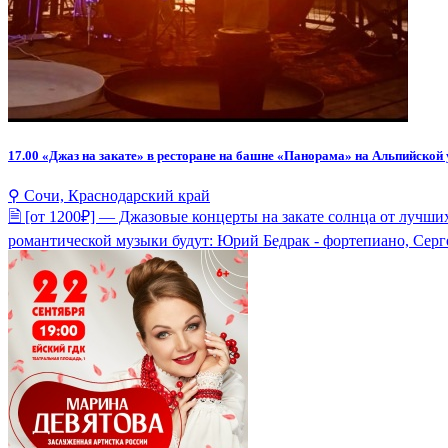
17.00
«Джаз на закате» в ресторане на башне «Панорама» на Альпийской у
⚲ Сочи, Краснодарский край
🗎 [от 1200₽] — Джазовые концерты на закате солнца от лучш
романтической музыки будут: Юрий Бедрак - фортепиано, Серг