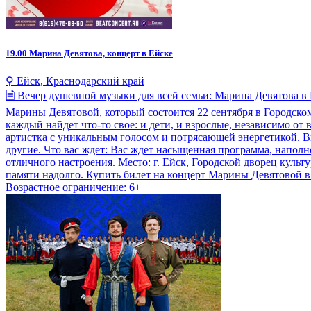
19.00
Марина Девятова, концерт в Ейске
⚲ Ейск, Краснодарский край
🗎 Вечер душевной музыки для всей семьи: Марина Девятова в 
Марины Девятовой, который состоится 22 сентября в Городском
каждый найдет что-то свое: и дети, и взрослые, независимо от
артистка с уникальным голосом и потрясающей энергетикой. В
другие. Что вас ждет: Вас ждет насыщенная программа, напо
отличного настроения. Место: г. Ейск, Городской дворец культ
памяти надолго. Купить билет на концерт Марины Девятовой в 
Возрастное ограничение: 6+