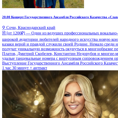
20.00
Концерт Государственного Ансамбля Российского Казачества «Слава
⚲ Сочи, Краснодарский край
🗎 [от 1200₽] — Один из ведущих профессиональных вокально-
широкой аудитории любителей народного искусства новую конц
казаки верой и правдой служили своей Родине. Немало среди 
получат уникальную возможность окунуться в многообразие пес
Платов, Дмитрий Скобелев, Константин Недорубов и многие-мн
удалые танцевальные номера с виртуозным сопровождением орк
Выступление Государственного Ансамбля Российского Казачеств
1 час 30 минут + антракт