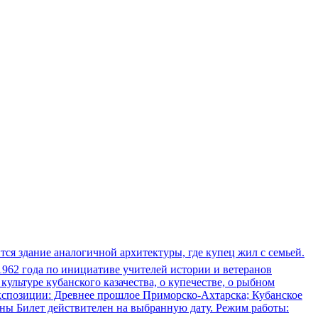
ся здание аналогичной архитектуры, где купец жил с семьей.
 1962 года по инициативе учителей истории и ветеранов
льтуре кубанского казачества, о купечестве, о рыбном
кспозиции: Древнее прошлое Приморско-Ахтарска; Кубанское
йны Билет действителен на выбранную дату. Режим работы: