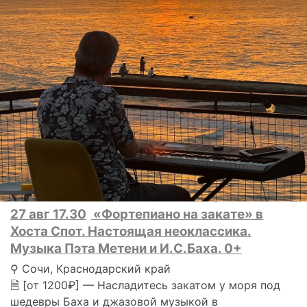
27 авг 17.30
«Фортепиано на закате» в
Хоста Спот. Настоящая неоклассика.
Музыка Пэта Метени и И.С.Баха. 0+
⚲ Сочи, Краснодарский край
🗎 [от 1200₽] — Насладитесь закатом у моря под
шедевры Баха и джазовой музыкой в