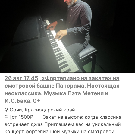
26 авг 17.45
«Фортепиано на закате» на
смотровой башне Панорама. Настоящая
неоклассика. Музыка Пэта Метени и
И.С.Баха. 0+
⚲ Сочи, Краснодарский край
🗎 [от 1500₽] — Закат на высоте: когда классика
встречает джаз Приглашаем вас на уникальный
концерт фортепианной музыки на смотровой