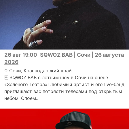
26 авг 19.00
SQWOZ BAB | Сочи | 26 августа
2026
⚲ Сочи, Краснодарский край
🗎 SQWOZ BAB с летним шоу в Сочи на сцене
«Зеленого Театра»! Любимый артист и его live-бэнд
приглашают вас потрясти телесами под открытым
небом. Споем..