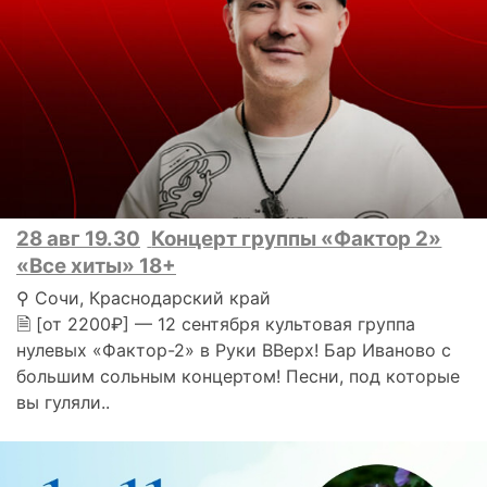
28 авг 19.30
Концерт группы «Фактор 2»
«Все хиты» 18+
⚲ Сочи, Краснодарский край
🗎 [от 2200₽] — 12 сентября культовая группа
нулевых «Фактор-2» в Руки ВВерх! Бар Иваново с
большим сольным концертом! Песни, под которые
вы гуляли..