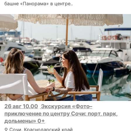
башне «Панорама» в центре..
26 авг 10.00
Экскурсия «Фото–
приключение по центру Сочи: порт, парк,
дольмены» 0+
⚲ Сочи, Краснодарский край