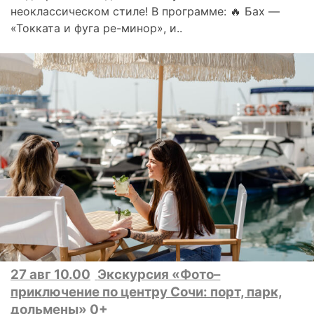
неоклассическом стиле! В программе: 🔥 Бах —
«Токката и фуга ре-минор», и..
27 авг 10.00
Экскурсия «Фото–
приключение по центру Сочи: порт, парк,
дольмены» 0+