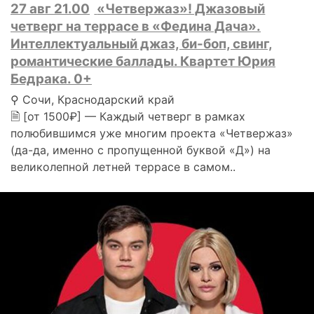
27 авг 21.00
«Четвержаз»! Джазовый
четверг на террасе в «Федина Дача».
Интеллектуальный джаз, би-боп, свинг,
романтические баллады. Квартет Юрия
Бедрака. 0+
⚲ Сочи, Краснодарский край
🗎 [от 1500₽] — Каждый четверг в рамках
полюбившимся уже многим проекта «Четвержаз»
(да-да, именно с пропущенной буквой «Д») на
великолепной летней террасе в самом..