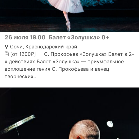
26 июля 19.00
Балет «Золушка» 0+
⚲ Сочи, Краснодарский край
🗎 [от 1200₽] — С. Прокофьев «Золушка» Балет в 2-
х действиях Балет «Золушка» — триумфальное
воплощение гения С. Прокофьева и венец
творческих..