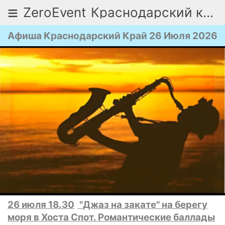
≡
ZeroEvent
Краснодарский край
Афиша Краснодарский Край 26 Июля 2026
26 июля 18.30
"Джаз на закате" на берегу
моря в Хоста Спот. Романтические баллады