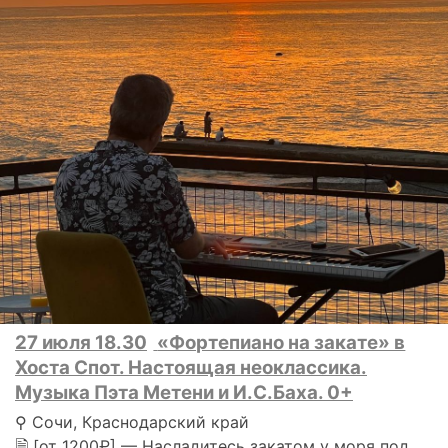
27 июля 18.30
«Фортепиано на закате» в
Хоста Спот. Настоящая неоклассика.
Музыка Пэта Метени и И.С.Баха. 0+
⚲ Сочи, Краснодарский край
🗎 [от 1200₽] — Насладитесь закатом у моря под