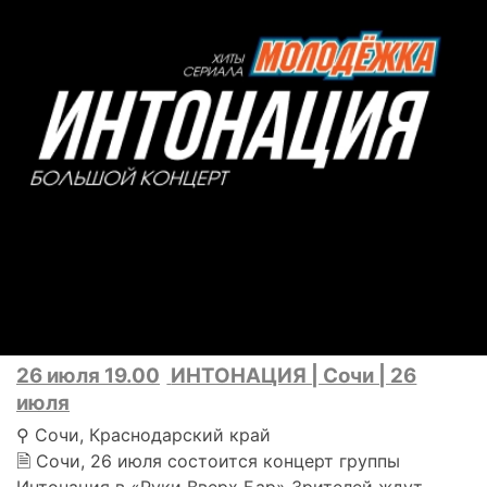
26 июля 19.00
ИНТОНАЦИЯ | Сочи | 26
июля
⚲ Сочи, Краснодарский край
🗎 Сочи, 26 июля состоится концерт группы
Интонация в «Руки Вверх Бар» Зрителей ждут