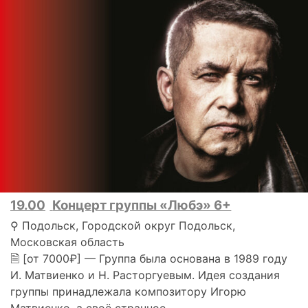
19.00
Концерт группы «Любэ» 6+
⚲ Подольск, Городской округ Подольск,
Московская область
🗎 [от 7000₽] — Группа была основана в 1989 году
И. Матвиенко и Н. Расторгуевым. Идея создания
группы принадлежала композитору Игорю
Матвиенко, а своё странное..