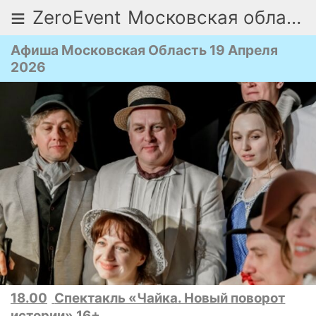
≡
ZeroEvent
Московская область
Афиша Московская Область 19 Апреля
2026
18.00
Спектакль «Чайка. Новый поворот
истории» 16+