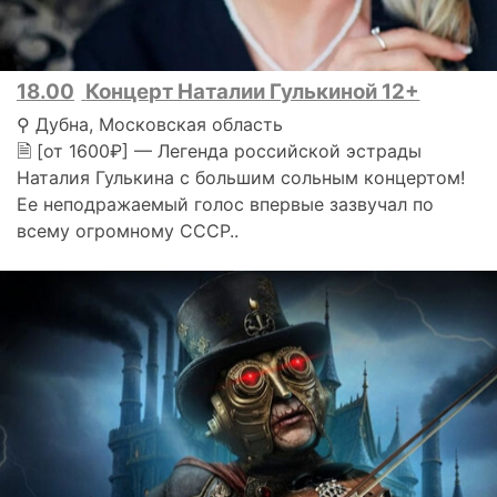
18.00
Концерт Наталии Гулькиной 12+
⚲ Дубна, Московская область
🗎 [от 1600₽] — Легенда российской эстрады
Наталия Гулькина с большим сольным концертом!
Ее неподражаемый голос впервые зазвучал по
всему огромному СССР..