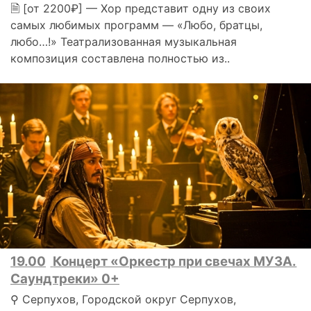
🗎 [от 2200₽] — Хор представит одну из своих
самых любимых программ — «Любо, братцы,
любо…!» Театрализованная музыкальная
композиция составлена полностью из..
19.00
Концерт «Оркестр при свечах МУЗА.
Саундтреки» 0+
⚲ Серпухов, Городской округ Серпухов,