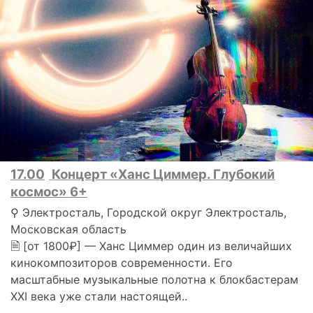
17.00
Концерт «Ханс Циммер. Глубокий
космос» 6+
⚲ Электросталь, Городской округ Электросталь,
Московская область
🗎 [от 1800₽] — Ханс Циммер один из величайших
кинокомпозиторов современности. Его
масштабные музыкальные полотна к блокбастерам
XXI века уже стали настоящей..