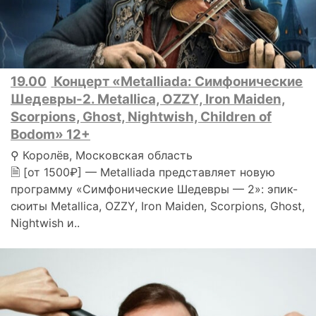
19.00
Концерт «Metalliada: Симфонические
Шедевры-2. Metallica, OZZY, Iron Maiden,
Scorpions, Ghost, Nightwish, Children of
Bodom» 12+
⚲ Королёв, Московская область
🗎 [от 1500₽] — Metalliada представляет новую
программу «Симфонические Шедевры — 2»: эпик-
сюиты Metallica, OZZY, Iron Maiden, Scorpions, Ghost,
Nightwish и..