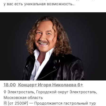
у вас есть уникальная возможность..
18.00
Концерт Игоря Николаева 6+
⚲ Электросталь, Городской округ Электросталь,
Московская область
🗎 [от 2500₽] — Продолжается гастрольный тур