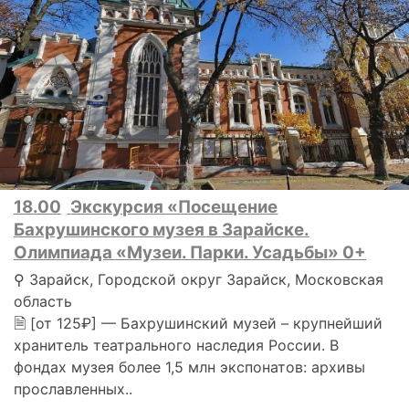
18.00
Экскурсия «Посещение
Бахрушинского музея в Зарайске.
Олимпиада «Музеи. Парки. Усадьбы» 0+
⚲ Зарайск, Городской округ Зарайск, Московская
область
🗎 [от 125₽] — Бахрушинский музей – крупнейший
хранитель театрального наследия России. В
фондах музея более 1,5 млн экспонатов: архивы
прославленных..