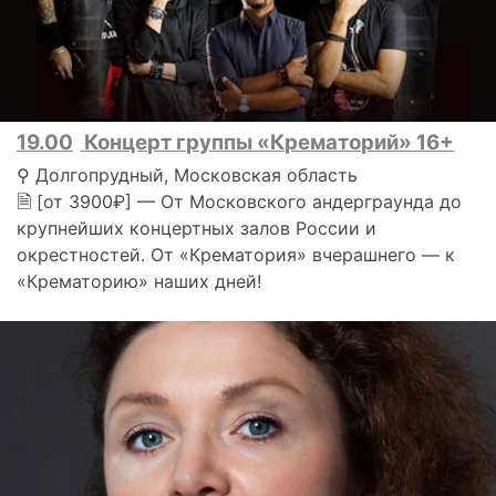
19.00
Концерт группы «Крематорий» 16+
⚲ Долгопрудный, Московская область
🗎 [от 3900₽] — От Московского андерграунда до
крупнейших концертных залов России и
окрестностей. От «Крематория» вчерашнего — к
«Крематорию» наших дней!