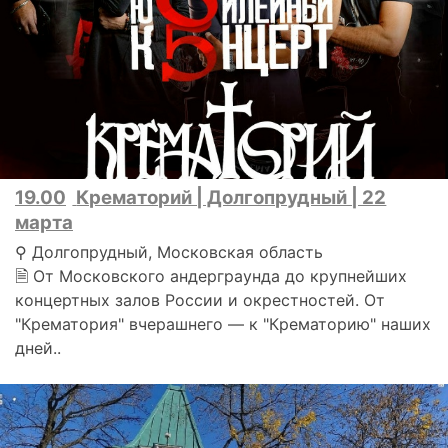
19.00
Крематорий | Долгопрудный | 22
марта
⚲ Долгопрудный, Московская область
🗎 От Московского андерграунда до крупнейших
концертных залов России и окрестностей. От
"Крематория" вчерашнего — к "Крематорию" наших
дней..