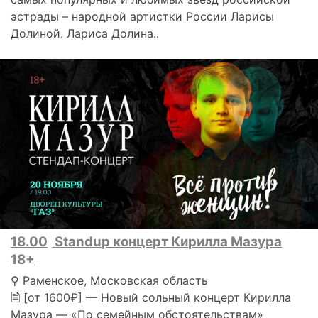
эстрады – народной артистки России Ларисы
Долиной. Лариса Долина..
18.00
Standup концерт Кирилла Мазура
18+
⚲ Раменское, Московская область
🗎 [от 1600₽] — Новый сольный концерт Кирилла
Мазура — «По семейным обстоятельствам»