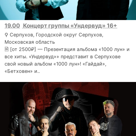
19.00
Концерт группы «Ундервуд» 16+
⚲ Серпухов, Городской округ Серпухов,
Московская область
🗎 [от 2500₽] — Презентация альбома «1000 лун» и
все хиты. «Ундервуд»» представит в Серпухове
свой новый альбом «1000 лун»! «Гайдай»,
«Бетховен» и..