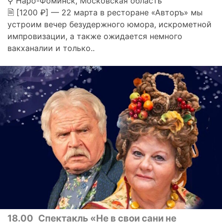
⚲ Наро-Фоминск, Московская область
🗎 [1200 ₽] — 22 марта в ресторане «Авторъ» мы
устроим вечер безудержного юмора, искрометной
импровизации, а также ожидается немного
вакханалии и только..
18.00
Спектакль «Не в свои сани не