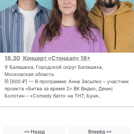
18.30
Концерт «Стендап» 18+
⚲ Балашиха, Городской округ Балашиха,
Московская область
🗎 [600 ₽] — В программе: Анна Засыпко – участник
проекта «Битва за время 2» ВК Видео; Денис
Болотин – «Comedy батл» на ТНТ; Буня..
<< Назад
Вперёд >>