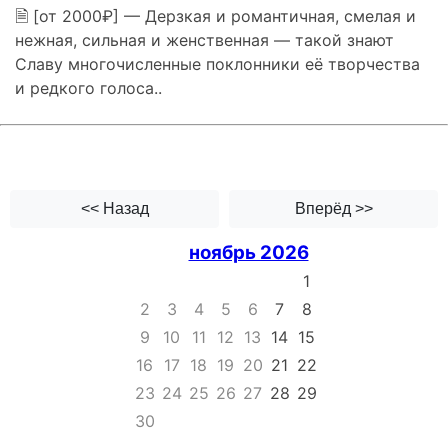
🗎 [от 2000₽] — Дерзкая и романтичная, смелая и
нежная, сильная и женственная — такой знают
Славу многочисленные поклонники её творчества
и редкого голоса..
<< Назад
Вперёд >>
ноябрь 2026
1
2
3
4
5
6
7
8
9
10
11
12
13
14
15
16
17
18
19
20
21
22
23
24
25
26
27
28
29
30