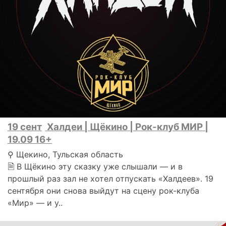
19 сент
Халдеи | Щёкино | Рок-клуб МИР |
19.09 16+
⚲ Щекино, Тульская область
🗎 В Щёкино эту сказку уже слышали — и в
прошлый раз зал не хотел отпускать «Халдеев». 19
сентября они снова выйдут на сцену рок-клуба
«Мир» — и у..