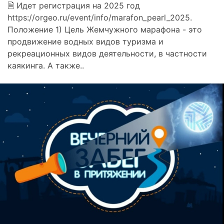
🗎 Идет регистрация на 2025 год
https://orgeo.ru/event/info/marafon_pearl_2025.
Положение 1) Цель Жемчужного марафона - это
продвижение водных видов туризма и
рекреационных видов деятельности, в частности
каякинга. А также..