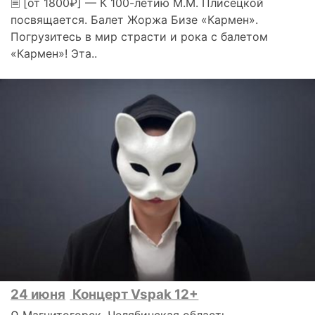
🗎 [от 1800₽] — К 100-летию М.М. Плисецкой
посвящается. Балет Жоржа Бизе «Кармен».
Погрузитесь в мир страсти и рока с балетом
«Кармен»! Эта..
24 июня
Концерт Vspak 12+