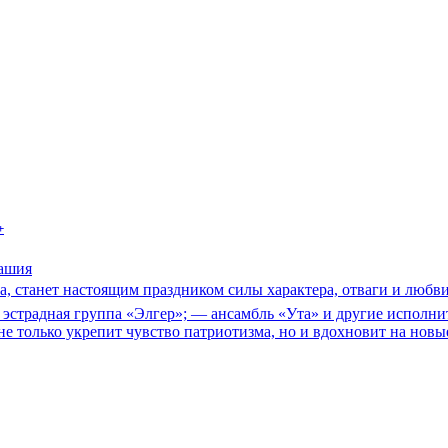
+
ашия
, станет настоящим праздником силы характера, отваги и любв
эстрадная группа «Элгер»; — ансамбль «Ута» и другие исполни
не только укрепит чувство патриотизма, но и вдохновит на новы