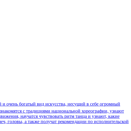
ий и очень богатый вид искусства, несущий в себе огромный
познакомятся с традициями национальной хореографии, узнают
вижения, научатся чувствовать ритм танца и узнают, какие
леч, головы, а также получат рекомендации по исполнительской