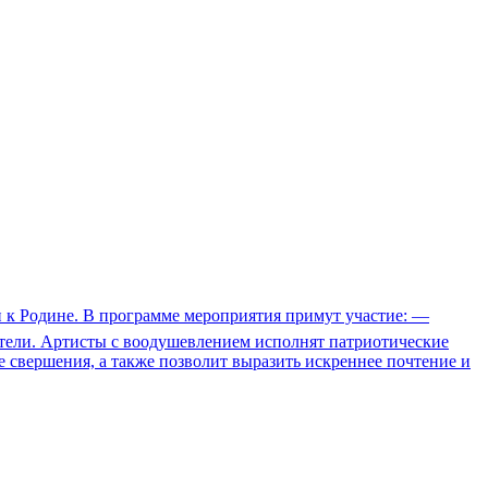
и к Родине. В программе мероприятия примут участие: —
тели. Артисты с воодушевлением исполнят патриотические
е свершения, а также позволит выразить искреннее почтение и