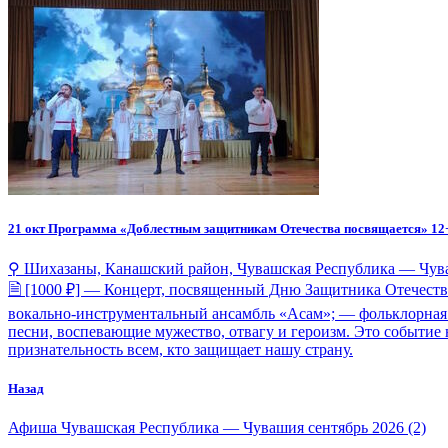
21 окт
Программа «Доблестным защитникам Отечества посвящается» 12
⚲ Шихазаны, Канашский район, Чувашская Республика — Чув
🗎 [1000 ₽] — Концерт, посвященный Дню Защитника Отечества
вокально-инструментальный ансамбль «Асам»; — фольклорная 
песни, воспевающие мужество, отвагу и героизм. Это событие 
признательность всем, кто защищает нашу страну.
Назад
Афиша Чувашская Республика — Чувашия сентябрь 2026 (2)