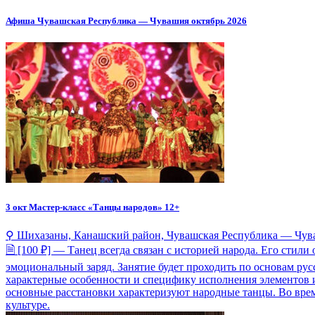
Афиша Чувашская Республика — Чувашия октябрь 2026
3 окт
Мастер-класс «Танцы народов» 12+
⚲ Шихазаны, Канашский район, Чувашская Республика — Чув
🗎 [100 ₽] — Танец всегда связан с историей народа. Его стил
эмоциональный заряд. Занятие будет проходить по основам рус
характерные особенности и специфику исполнения элементов и 
основные расстановки характеризуют народные танцы. Во время
культуре.