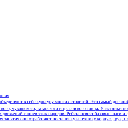
ашия
и объединяют в себе культуру многих столетий. Это самый древн
ского, чувашского, татарского и цыганского танца. Участники 
движений танцев этих народов. Ребята освоят базовые шаги и д
 занятия они отработают постановку и технику корпуса, рук, п