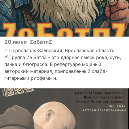
20 июня
ZeБатлZ
⚲ Переславль-Залесский, Ярославская область
🗎 Группа Ze БатлZ - это ядерная смесь рока, буги,
панка и блюграсса. В репертуаре мощный
авторский материал, приправленный слайд-
гитарными риффами и..