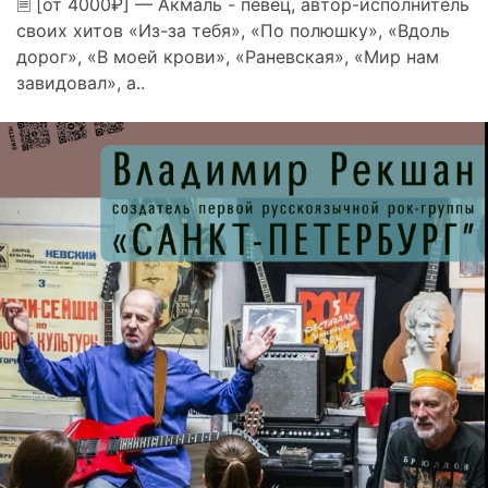
🗎 [от 4000₽] — Акмаль - певец, автор-исполнитель
своих хитов «Из-за тебя», «По полюшку», «Вдоль
дорог», «В моей крови», «Раневская», «Мир нам
завидовал», а..