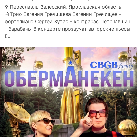
⚲ Переславль-Залесский, Ярославская область
🗎 Трио Евгения Гречищева Евгений Гречищев –
фортепиано Сергей Хутас – контрабас Пётр Ившин
– барабаны В концерте прозвучат авторские пьесы
Е..