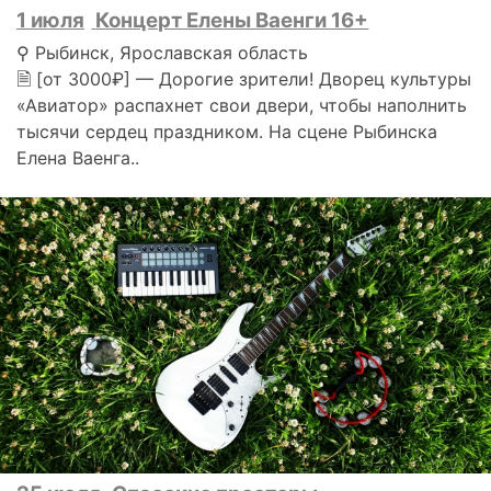
1 июля
Концерт Елены Ваенги 16+
⚲ Рыбинск, Ярославская область
🗎 [от 3000₽] — Дорогие зрители! Дворец культуры
«Авиатор» распахнет свои двери, чтобы наполнить
тысячи сердец праздником. На сцене Рыбинска
Елена Ваенга..