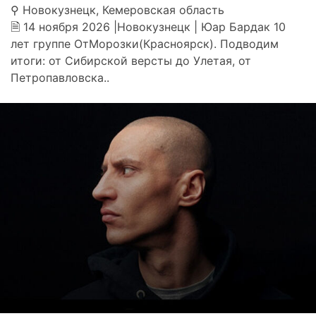
⚲ Новокузнецк, Кемеровская область
🗎 14 ноября 2026 |Новокузнецк | Юар Бардак 10
лет группе ОтМорозки(Красноярск). Подводим
итоги: от Сибирской версты до Улетая, от
Петропавловска..