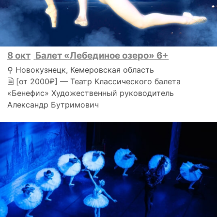
8 окт
Балет «Лебединое озеро» 6+
⚲ Новокузнецк, Кемеровская область
🗎 [от 2000₽] — Театр Классического балета
«Бенефис» Художественный руководитель
Александр Бутримович