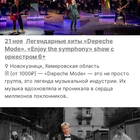
21 ноя
Легендарные хиты «Depeche
Mode». «Enjoy the symphony» show с
оркестром 6+
⚲ Новокузнецк, Кемеровская область
🗎 [от 1000₽] — «Depeche Mode» — это не просто
группа, это легенда музыкальной индустрии. Их
музыка вдохновляла и проникала в сердца
миллионов поклонников..