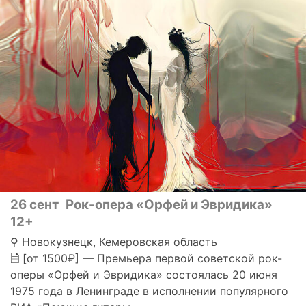
26 сент
Рок-опера «Орфей и Эвридика»
12+
⚲ Новокузнецк, Кемеровская область
🗎 [от 1500₽] — Премьера первой советской рок-
оперы «Орфей и Эвридика» состоялась 20 июня
1975 года в Ленинграде в исполнении популярного