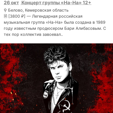
26 окт
Концерт группы «На-На» 12+
⚲ Белово, Кемеровская область
🗎 [3800 ₽] — Легендарная российская
музыкальная группа «На-На» была создана в 1989
году известным продюсером Бари Алибасовым. С
тех пор коллектив завоевал..