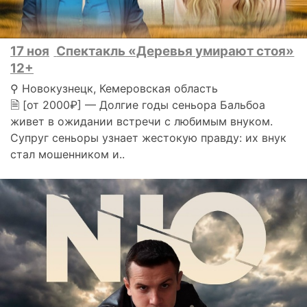
17 ноя
Спектакль «Деревья умирают стоя»
12+
⚲ Новокузнецк, Кемеровская область
🗎 [от 2000₽] — Долгие годы сеньора Бальбоа
живет в ожидании встречи с любимым внуком.
Супруг сеньоры узнает жестокую правду: их внук
стал мошенником и..