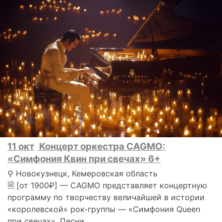
11 окт
Концерт оркестра CAGMO:
«Симфония Квин при свечах» 6+
⚲ Новокузнецк, Кемеровская область
🗎 [от 1900₽] — CAGMO представляет концертную
программу по творчеству величайшей в истории
«королевской» рок-группы — «Симфония Queen
при свечах». Песни..