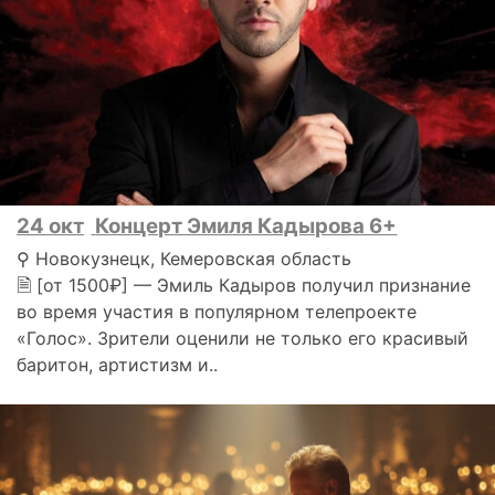
24 окт
Концерт Эмиля Кадырова 6+
⚲ Новокузнецк, Кемеровская область
🗎 [от 1500₽] — Эмиль Кадыров получил признание
во время участия в популярном телепроекте
«Голос». Зрители оценили не только его красивый
баритон, артистизм и..