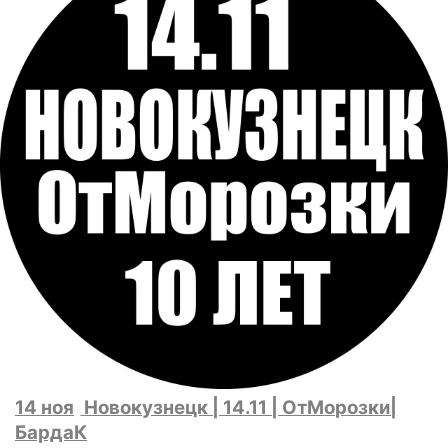
14 ноя
Новокузнецк | 14.11 | ОтМорозки|
БардаК