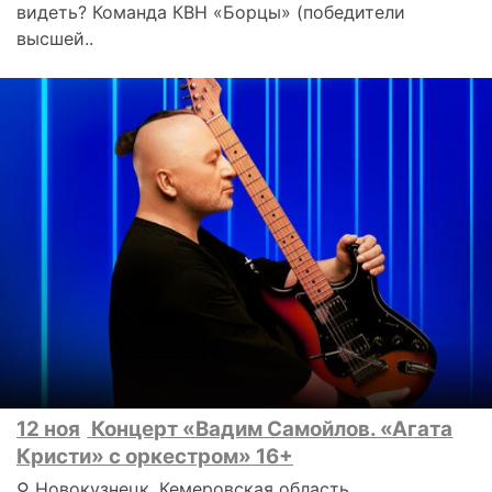
видеть? Команда КВН «Борцы» (победители
высшей..
12 ноя
Концерт «Вадим Самойлов. «Агата
Кристи» с оркестром» 16+
⚲ Новокузнецк, Кемеровская область