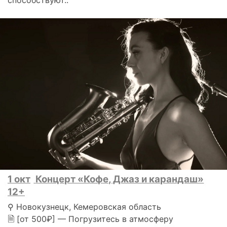
способствуют..
1 окт
Концерт «Кофе, Джаз и карандаш»
12+
⚲ Новокузнецк, Кемеровская область
🗎 [от 500₽] — Погрузитесь в атмосферу