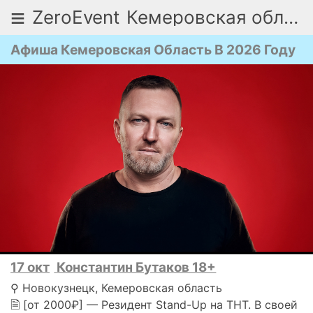
≡
ZeroEvent
Кемеровская область
Афиша Кемеровская Область В 2026 Году
17 окт
Константин Бутаков 18+
⚲ Новокузнецк, Кемеровская область
🗎 [от 2000₽] — Резидент Stand-Up на ТНТ. В своей