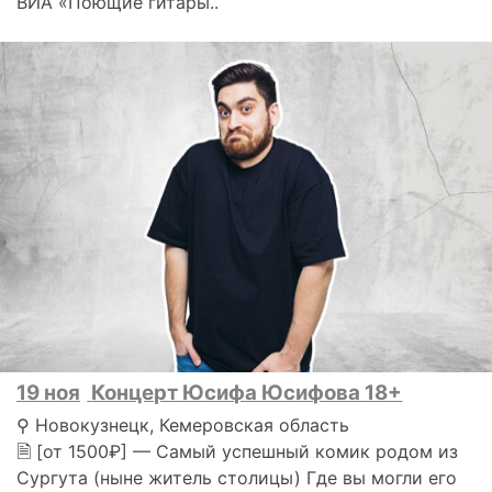
ВИА «Поющие гитары..
19 ноя
Концерт Юсифа Юсифова 18+
⚲ Новокузнецк, Кемеровская область
🗎 [от 1500₽] — Самый успешный комик родом из
Сургута (ныне житель столицы) Где вы могли его