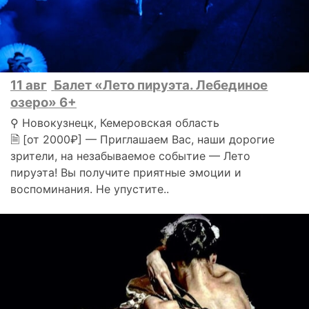
11 авг
Балет «Лето пируэта. Лебединое
озеро» 6+
⚲ Новокузнецк, Кемеровская область
🗎 [от 2000₽] — Приглашаем Вас, наши дорогие
зрители, на незабываемое событие — Лето
пируэта! Вы получите приятные эмоции и
воспоминания. Не упустите..